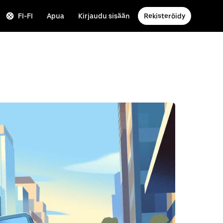
FI-FI
Apua
Kirjaudu sisään
Rekisteröidy