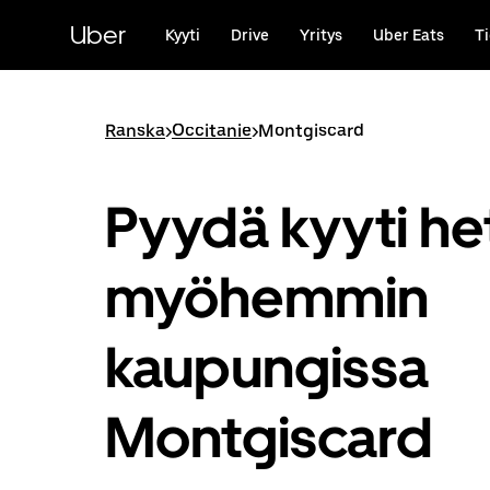
Ohita
ja
Uber
Kyyti
Drive
Yritys
Uber Eats
Ti
siirry
pääsisältöön
Ranska
>
Occitanie
>
Montgiscard
Pyydä kyyti het
myöhemmin
kaupungissa
Montgiscard