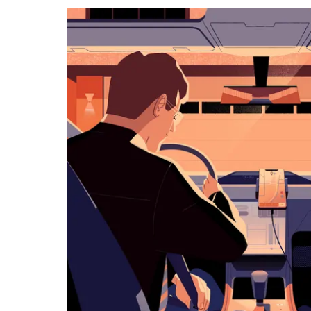
kalenteri
Esc-
painikkeella.