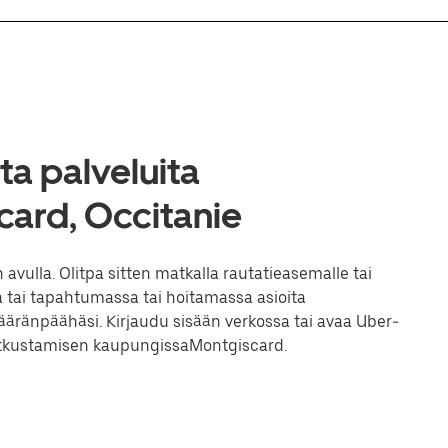
a palveluita
ard, Occitanie
ulla. Olitpa sitten matkalla rautatieasemalle tai
 tai tapahtumassa tai hoitamassa asioita
ränpäähäsi. Kirjaudu sisään verkossa tai avaa Uber-
matkustamisen kaupungissaMontgiscard.