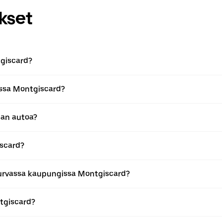
kset
giscard?
issa Montgiscard?
man autoa?
scard?
urvassa kaupungissa Montgiscard?
tgiscard?