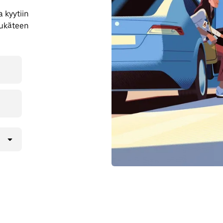
 kyytiin
tukäteen