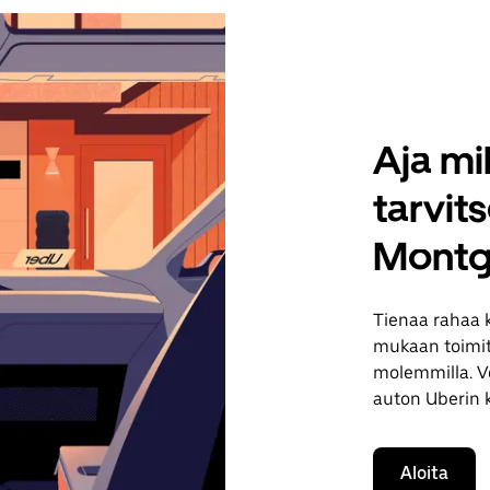
Aja mil
tarvit
Montg
Tienaa rahaa 
mukaan toimituk
molemmilla. Vo
auton Uberin 
Aloita