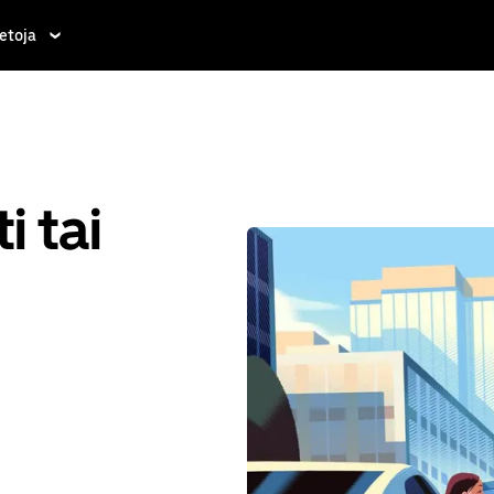
etoja
i tai