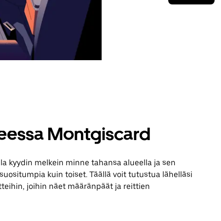
teessa Montgiscard
lla kyydin melkein minne tahansa alueella ja sen
uositumpia kuin toiset. Täällä voit tutustua lähelläsi
teihin, joihin näet määränpäät ja reittien