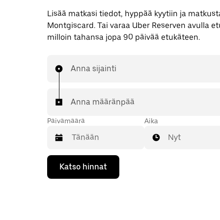
Lisää matkasi tiedot, hyppää kyytiin ja matkusta
Montgiscard. Tai varaa Uber Reserven avulla e
milloin tahansa jopa 90 päivää etukäteen.
Anna sijainti
Anna määränpää
Päivämäärä
Aika
Nyt
Valitse
Katso hinnat
päivämäärä
kalenterissa
alaspäin
osoittavalla
nuolinäppäimellä.
Sulje