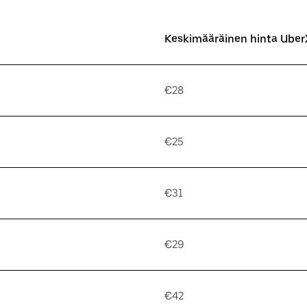
Keskimääräinen hinta UberX
€28
€25
€31
€29
€42