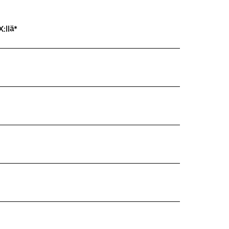
:llä*