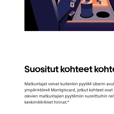
Suositut kohteet koh
Matkustajat voivat kuitenkin pyytää Uberin avu
ympäristössä Montgiscard, jotkut kohteet ovat s
olevien matkustajien pyytämiin suosittuihin reit
keskimääräiset hinnat.*