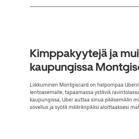
Kimppakyytejä ja muit
kaupungissa Montgisc
Liikkuminen Montgiscard on helpompaa Uberin av
lentoasemalle, tapaamassa ystäviä ravintolassa
kaupungissa, Uber auttaa sinua pääsemään mää
sovellus ja syötä määränpääsi aloittaaksesi 