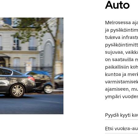
Auto
Melrosessa aja
ja pysäköinti
tukeva infrast
pysäköintimitt
sujuvaa, vaikk
on saatavilla 
paikallisiin ko
kuntoa ja merk
varmistamiseks
ajamiseen, mut
ympäri vuoden
Pyydä kyyti k
Etsi vuokra-au