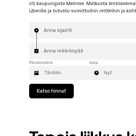
irti kaupungista Melrose. Matkusta lentoasemalt
Uberilla ja tutustu suosittuihin reitteihin ja koht
Anna sijainti
Anna määränpää
Päivämäärä
Aika
Nyt
Valitse
Katso hinnat
päivämäärä
kalenterissa
alaspäin
osoittavalla
nuolinäppäimellä.
Sulje
kalenteri
Esc-