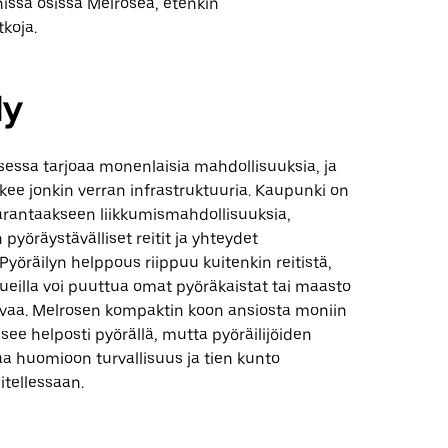
issa osissa Melrosea, etenkin
koja.
ly
sessa tarjoaa monenlaisia mahdollisuuksia, ja
tukee jonkin verran infrastruktuuria. Kaupunki on
parantaakseen liikkumismahdollisuuksia,
pyöräystävälliset reitit ja yhteydet
 Pyöräilyn helppous riippuu kuitenkin reitistä,
 alueilla voi puuttua omat pyöräkaistat tai maasto
tavaa. Melrosen kompaktin koon ansiosta moniin
see helposti pyörällä, mutta pyöräilijöiden
a huomioon turvallisuus ja tien kunto
tellessaan.