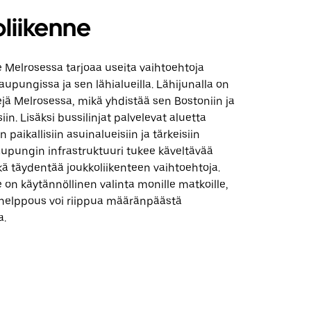
liikenne
 Melrosessa tarjoaa useita vaihtoehtoja
aupungissa ja sen lähialueilla. Lähijunalla on
jä Melrosessa, mikä yhdistää sen Bostoniin ja
in. Lisäksi bussilinjat palvelevat aluetta
 paikallisiin asuinalueisiin ja tärkeisiin
aupungin infrastruktuuri tukee käveltävää
ä täydentää joukkoliikenteen vaihtoehtoja.
 on käytännöllinen valinta monille matkoille,
 helppous voi riippua määränpäästä
a.