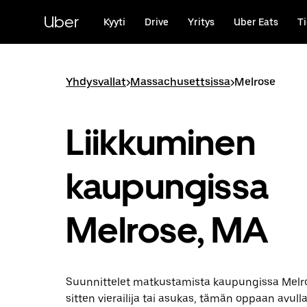
Ohita
ja
Uber
Kyyti
Drive
Yritys
Uber Eats
Ti
siirry
pääsisältöön
Yhdysvallat
>
Massachusettsissa
>
Melrose
Liikkuminen
kaupungissa
Melrose, MA
Suunnittelet matkustamista kaupungissa Melro
sitten vierailija tai asukas, tämän oppaan avull