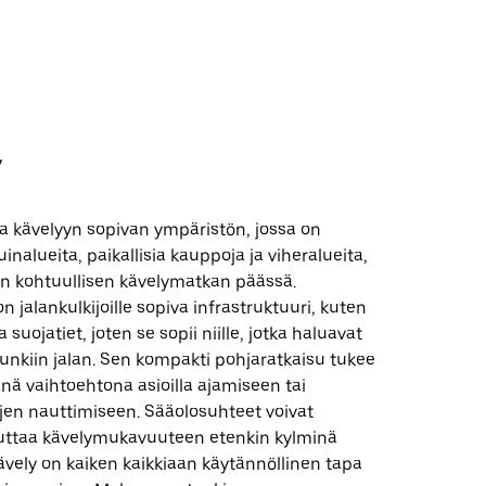
y
a kävelyyn sopivan ympäristön, jossa on
inalueita, paikallisia kauppoja ja viheralueita,
in kohtuullisen kävelymatkan päässä.
 jalankulkijoille sopiva infrastruktuuri, kuten
a suojatiet, joten se sopii niille, jotka haluavat
unkiin jalan. Sen kompakti pohjaratkaisu tukee
nä vaihtoehtona asioilla ajamiseen tai
yjen nauttimiseen. Sääolosuhteet voivat
kuttaa kävelymukavuuteen etenkin kylminä
vely on kaiken kaikkiaan käytännöllinen tapa