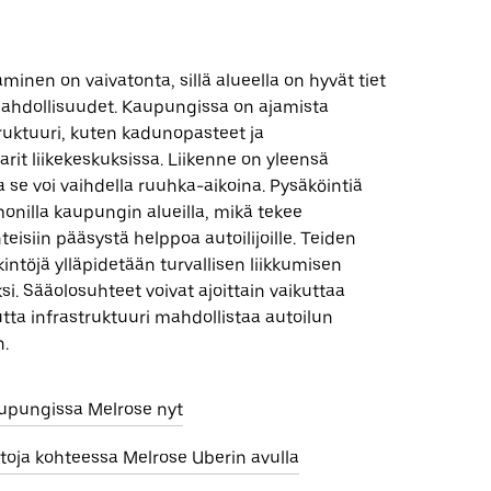
minen on vaivatonta, sillä alueella on hyvät tiet
mahdollisuudet. Kaupungissa on ajamista
ruktuuri, kuten kadunopasteet ja
arit liikekeskuksissa. Liikenne on yleensä
a se voi vaihdella ruuhka-aikoina. Pysäköintiä
monilla kaupungin alueilla, mikä tekee
hteisiin pääsystä helppoa autoilijoille. Teiden
intöjä ylläpidetään turvallisen liikkumisen
i. Sääolosuhteet voivat ajoittain vaikuttaa
ta infrastruktuuri mahdollistaa autoilun
.
aupungissa Melrose nyt
toja kohteessa Melrose Uberin avulla