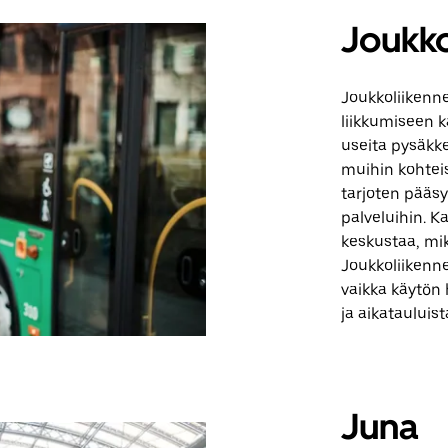
Joukko
Joukkoliikenne
liikkumiseen k
useita pysäkke
muihin kohteisi
tarjoten pääsyn
palveluihin. K
keskustaa, mik
Joukkoliikenne
vaikka käytön
ja aikatauluist
Juna