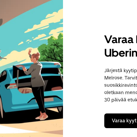
Varaa 
Uberin
Järjestä kyyti
Melrose. Tarvi
suosikkiravint
oletkaan menos
30 päivää etu
Varaa kyyt