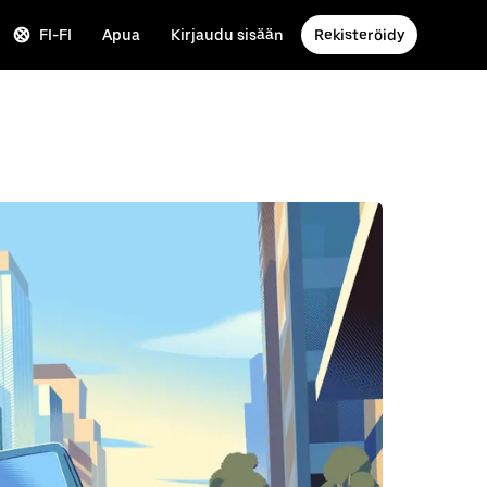
FI-FI
Apua
Kirjaudu sisään
Rekisteröidy