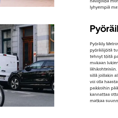
navigoida mon
lyhyempiä mat
Pyöräi
Pyöräily Melro
pyöräilijöitä 
tehnyt töitä 
mukaan lukien 
lähikohteisiin.
sillä joillakin
voi olla haas
paikkoihin pää
kannattaa otta
matkaa suunni