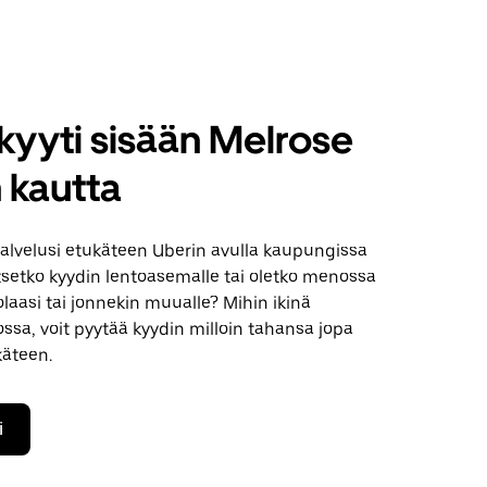
kyyti sisään Melrose
 kautta
palvelusi etukäteen Uberin avulla kaupungissa
tsetko kyydin lentoasemalle tai oletko menossa
olaasi tai jonnekin muualle? Mihin ikinä
sa, voit pyytää kyydin milloin tahansa jopa
käteen.
i