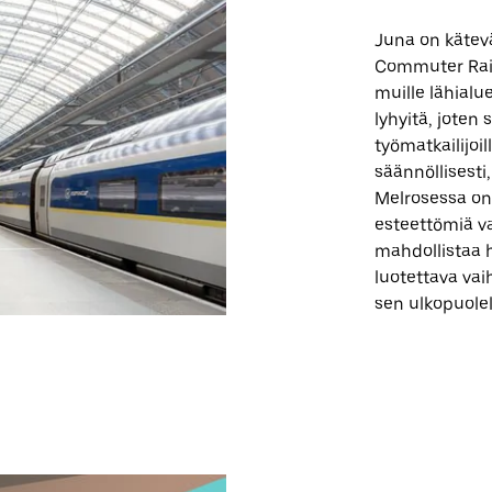
Juna on kätevä
Commuter Rail.
muille lähialu
lyhyitä, joten
työmatkailijoi
säännöllisesti,
Melrosessa on 
esteettömiä va
mahdollistaa h
luotettava vai
sen ulkopuolel