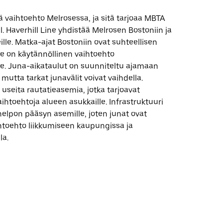
 vaihtoehto Melrosessa, ja sitä tarjoaa MBTA
 Haverhill Line yhdistää Melrosen Bostoniin ja
eille. Matka-ajat Bostoniin ovat suhteellisen
 se on käytännöllinen vaihtoehto
lle. Juna-aikataulut on suunniteltu ajamaan
 mutta tarkat junavälit voivat vaihdella.
useita rautatieasemia, jotka tarjoavat
ihtoehtoja alueen asukkaille. Infrastruktuuri
elpon pääsyn asemille, joten junat ovat
htoehto liikkumiseen kaupungissa ja
la.