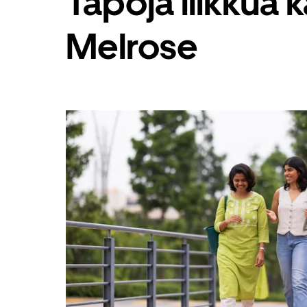
Tapoja liikkua
painikkeella.
Melrose