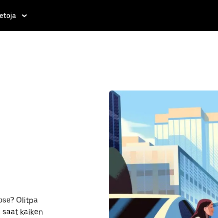
etoja
se? Olitpa
a saat kaiken