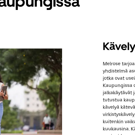
 kaupungissa
Kävel
Melrose tarjoa
yhdistelmä asu
jotka ovat use
Kaupungissa on
jalkakäytävät j
tutustua kaup
kävelyä kätevä
virkistyskävel
kuitenkin vai
kuukausina. Kä