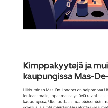
Kimppakyytejä ja muit
kaupungissa Mas-De-
Liikkuminen Mas-De-Londres on helpompaa Uberi
lentoasemalle, tapaamassa ystäviä ravintolassa
kaupungissa, Uber auttaa sinua pääsemään mää
sovellus ja syötä määränpääsi aloittaaksesi 