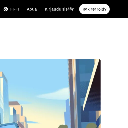
FI-FI
Apua
Kirjaudu sisään
Rekisteröidy