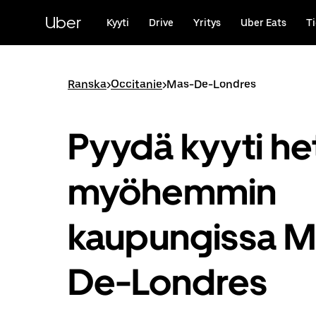
Ohita
ja
Uber
Kyyti
Drive
Yritys
Uber Eats
Ti
siirry
pääsisältöön
Ranska
>
Occitanie
>
Mas-De-Londres
Pyydä kyyti het
myöhemmin
kaupungissa M
De-Londres