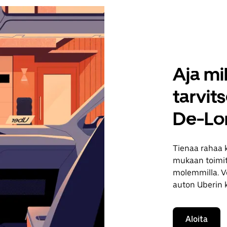
Aja mil
tarvit
De-Lo
Tienaa rahaa 
mukaan toimituk
molemmilla. Vo
auton Uberin 
Aloita