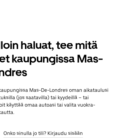
loin haluat, tee mitä
set kaupungissa Mas-
ndres
kaupungissa Mas-De-Londres oman aikataulusi
silla (jos saatavilla) tai kyydeillä – tai
it käyttää omaa autoasi tai valita vuokra-
kautta.
Onko sinulla jo tili? Kirjaudu sisään