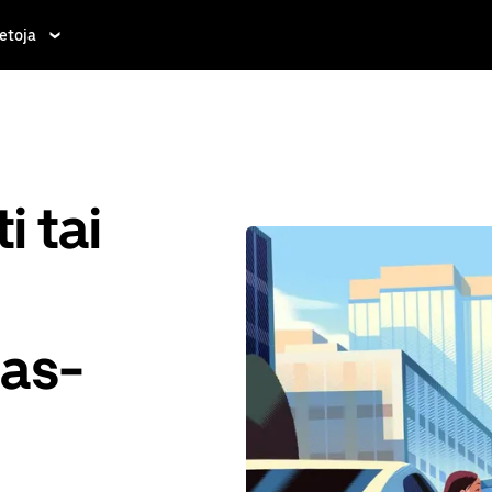
etoja
i tai
as-