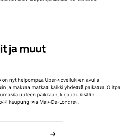
t ja muut
on nyt helpompaa Uber-sovelluksen avulla.
ksin ja maksaa matkasi kaikki yhdessä paikassa. Olitpa
ustumassa uuteen paikkaan, kirjaudu sisään
änpää kaupungissa Mas-De-Londres.