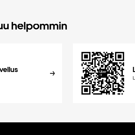
tuu helpommin
vellus