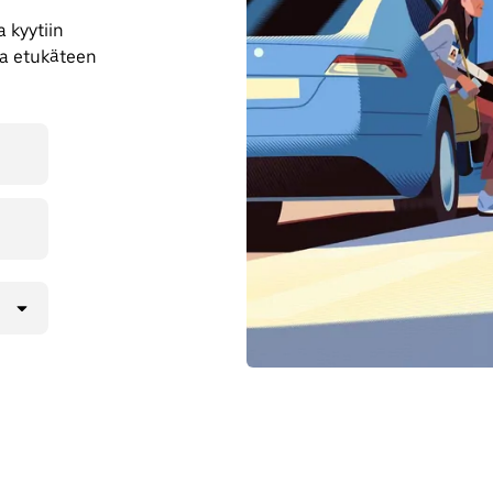
 kyytiin
la etukäteen