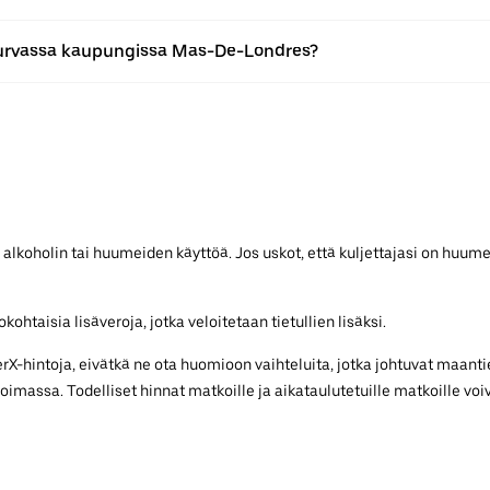
turvassa kaupungissa Mas-De-Londres?
 alkoholin tai huumeiden käyttöä. Jos uskot, että kuljettajasi on huume
ohtaisia lisäveroja, jotka veloitetaan tietullien lisäksi.
-hintoja, eivätkä ne ota huomioon vaihteluita, jotka johtuvat maantie
voimassa. Todelliset hinnat matkoille ja aikataulutetuille matkoille voiv