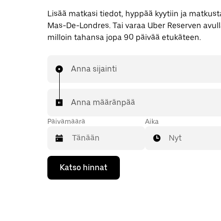
Lisää matkasi tiedot, hyppää kyytiin ja matkusta
Mas-De-Londres. Tai varaa Uber Reserven avul
milloin tahansa jopa 90 päivää etukäteen.
Anna sijainti
Anna määränpää
Päivämäärä
Aika
Nyt
Valitse
Katso hinnat
päivämäärä
kalenterissa
alaspäin
osoittavalla
nuolinäppäimellä.
Sulje