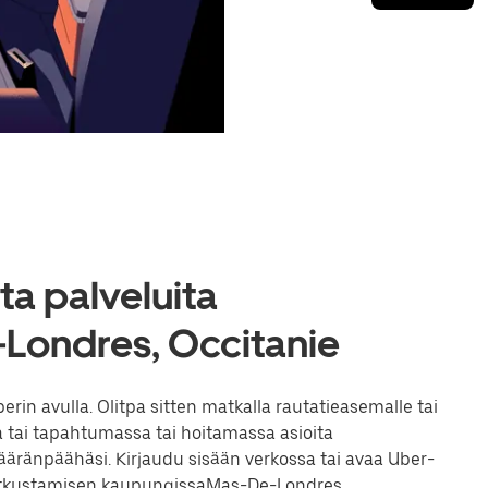
a palveluita
Londres, Occitanie
n avulla. Olitpa sitten matkalla rautatieasemalle tai
 tai tapahtumassa tai hoitamassa asioita
ränpäähäsi. Kirjaudu sisään verkossa tai avaa Uber-
matkustamisen kaupungissaMas-De-Londres.