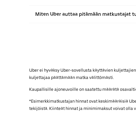
Miten Uber auttaa pitämään matkustajat 
Uber ei hyväksy Uber-sovellusta käyttävien kuljettajien
kuljettajaa päättämään matka välittömästi.
Kaupallisille ajoneuvoille on saatettu määrätä osavaltiok
*Esimerkkimatkustajan hinnat ovat keskimääräisiä UberX
tekijöistä. Kiinteät hinnat ja minimimaksut voivat olla 