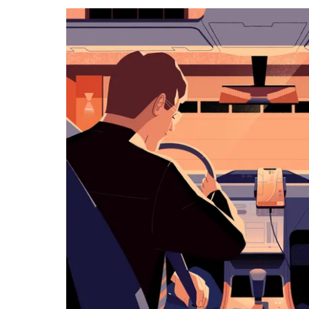
kalenteri
Esc-
painikkeella.