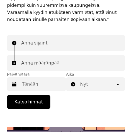
pidempi kuin suuremmissa kaupungeissa.
Varaamalla kyydin etukäteen varmistat, että sinut
noudetaan sinulle parhaiten sopivaan aikaan.*
Anna sijainti
Anna määränpää
Päivämäärä
Aika
Nyt
Valitse
Katso hinnat
päivämäärä
kalenterissa
alaspäin
osoittavalla
nuolinäppäimellä.
Sulje