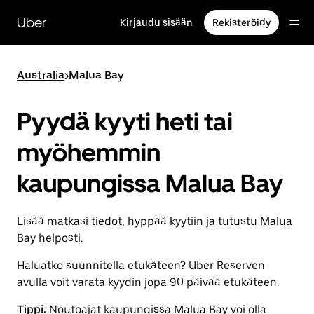
Ohita
ja
Uber
Kirjaudu sisään
Rekisteröidy
siirry
pääsisältöön
Australia
>
Malua Bay
Pyydä kyyti heti tai
myöhemmin
kaupungissa Malua Bay
Lisää matkasi tiedot, hyppää kyytiin ja tutustu Malua
Bay helposti.
Haluatko suunnitella etukäteen? Uber Reserven
avulla voit varata kyydin jopa 90 päivää etukäteen.
Tippi:
Noutoajat kaupungissa Malua Bay voi olla