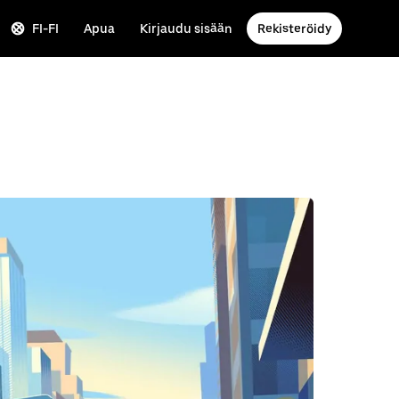
FI-FI
Apua
Kirjaudu sisään
Rekisteröidy