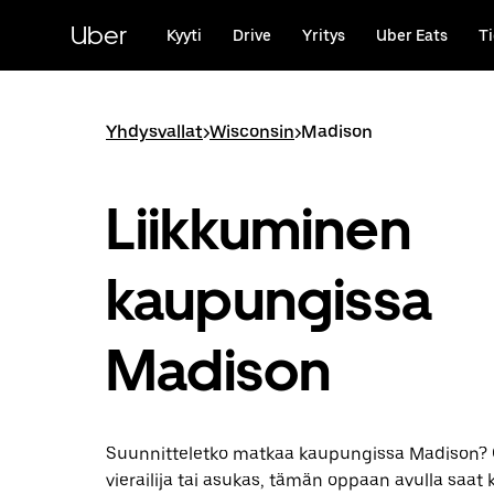
Ohita
ja
Uber
Kyyti
Drive
Yritys
Uber Eats
Ti
siirry
pääsisältöön
Yhdysvallat
>
Wisconsin
>
Madison
Liikkuminen
kaupungissa
Madison
Suunnitteletko matkaa kaupungissa Madison? O
vierailija tai asukas, tämän oppaan avulla saat k