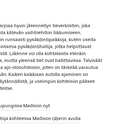
arjoaa hyvin jäsennellyn tieverkoston, joka
sta kätevän vaihtoehdon liikkumiseen.
n runsaasti pysäköintipaikkoja, kuten useita
tamia pysäköintihallija, jotka helpottavat
stä. Liikenne voi olla kohtalaista etenkin
, mutta yleensä tiet ovat hallittavissa. Talvisäät
aa ajo-olosuhteisiin, joten on tärkeää varautua
än. Kaiken kaikkiaan autolla ajaminen on
ytännöllistä, ja useimpiin kohteisiin pääsee
eitse.
aupungissa Madison nyt
utoja kohteessa Madison Uberin avulla