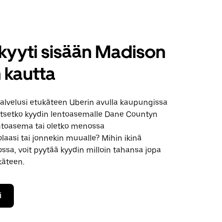
kyyti sisään Madison
 kautta
palvelusi etukäteen Uberin avulla kaupungissa
itsetko kyydin lentoasemalle Dane Countyn
entoasema tai oletko menossa
olaasi tai jonnekin muualle? Mihin ikinä
sa, voit pyytää kyydin milloin tahansa jopa
käteen.
i