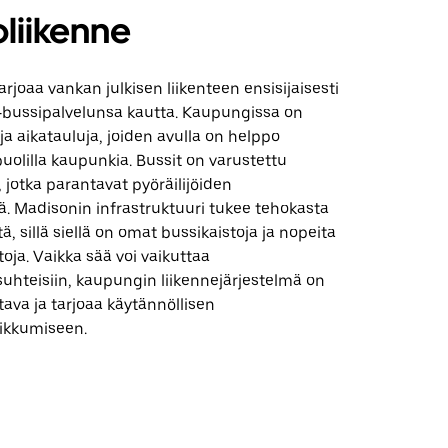
liikenne
arjoaa vankan julkisen liikenteen ensisijaisesti
 ‐bussipalvelunsa kautta. Kaupungissa on
 ja aikatauluja, joiden avulla on helppo
puolilla kaupunkia. Bussit on varustettu
, jotka parantavat pyöräilijöiden
ä. Madisonin infrastruktuuri tukee tehokasta
ä, sillä siellä on omat bussikaistoja ja nopeita
oja. Vaikka sää voi vaikuttaa
uhteisiin, kaupungin liikennejärjestelmä on
tava ja tarjoaa käytännöllisen
iikkumiseen.