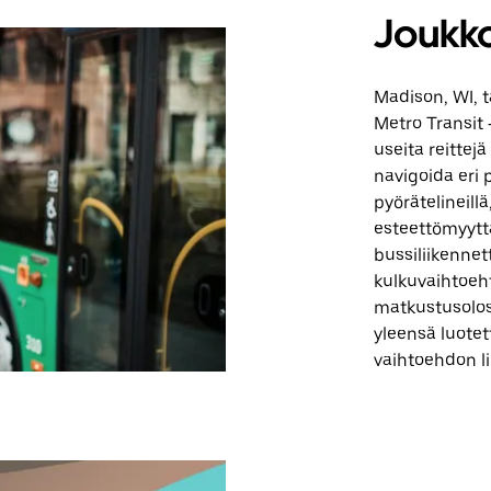
Joukko
Madison, WI, t
Metro Transit
useita reittejä
navigoida eri 
pyörätelineillä
esteettömyytt
bussiliikennett
kulkuvaihtoeht
matkustusolos
yleensä luotet
vaihtoehdon l