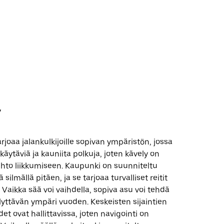
y
rjoaa jalankulkijoille sopivan ympäristön, jossa
käytäviä ja kauniita polkuja, joten kävely on
ehto liikkumiseen. Kaupunki on suunniteltu
silmällä pitäen, ja se tarjoaa turvalliset reitit
e. Vaikka sää voi vaihdella, sopiva asu voi tehdä
lyttävän ympäri vuoden. Keskeisten sijaintien
det ovat hallittavissa, joten navigointi on