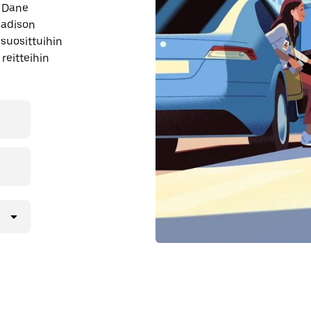
a Dane
Madison
 suosittuihin
 reitteihin