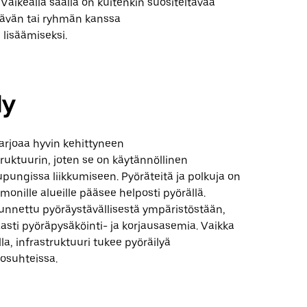
 Vaikealla säällä on kuitenkin suositeltavaa
ävän tai ryhmän kanssa
 lisäämiseksi.
ly
arjoaa hyvin kehittyneen
truktuurin, joten se on käytännöllinen
pungissa liikkumiseen. Pyöräteitä ja polkuja on
 monille alueille pääsee helposti pyörällä.
unnettu pyöräystävällisestä ympäristöstään,
asti pyöräpysäköinti- ja korjausasemia. Vaikka
la, infrastruktuuri tukee pyöräilyä
osuhteissa.