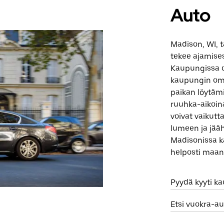
Auto
Madison, WI, t
tekee ajamise
Kaupungissa o
kaupungin omis
paikan löytämi
ruuhka-aikoina
voivat vaikutt
lumeen ja jääh
Madisonissa kä
helposti maant
Pyydä kyyti k
Etsi vuokra-a