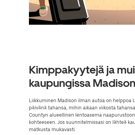
Kimppakyytejä ja muit
kaupungissa Madiso
Liikkuminen Madison ilman autoa on helppoa Uber
päivänä tahansa, mihin aikaan viikosta tahansa
Countyn alueellinen lentoasema naapurustoon
kohteeseen. Jos suunnitelmissasi on lähteä kau
matkusta mukavasti.