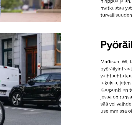
helppoa jalan.
matkustaa yst
turvallisuuden
Pyöräi
Madison, WI, t
pyöräilyinfras
vaihtoehto kau
lukuisia, joten
Kaupunki on t
jossa on runsa
sää voi vaihdel
useimmissa ol