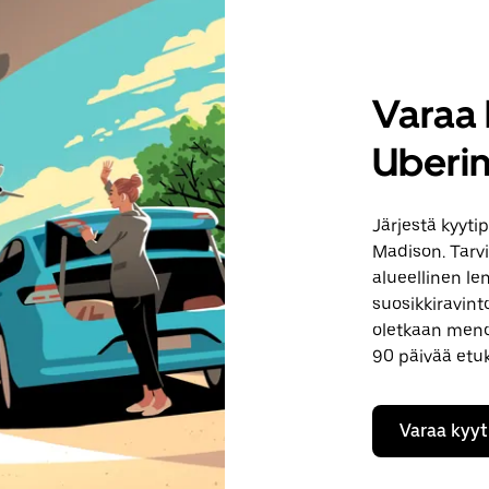
Varaa 
Uberin
Järjestä kyyti
Madison. Tarv
alueellinen l
suosikkiravint
oletkaan menos
90 päivää etu
Varaa kyyt