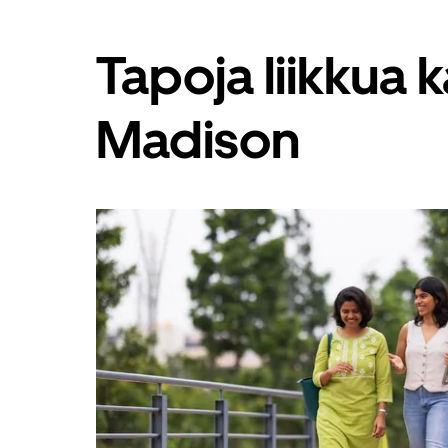
nuolinäppäimellä.
Sulje
kalenteri
Tapoja liikkua
Esc-
painikkeella.
Madison