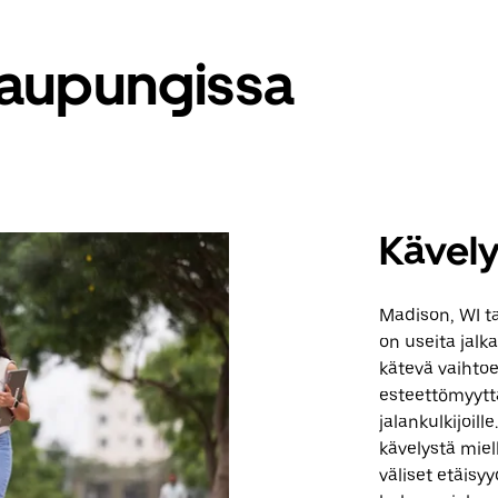
 kaupungissa
Kävel
Madison, WI ta
on useita jalka
kätevä vaihto
esteettömyyttä 
jalankulkijoill
kävelystä miel
väliset etäisyy