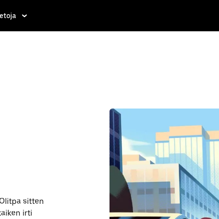
etoja
litpa sitten
aiken irti