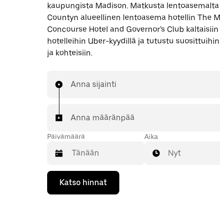
kaupungista Madison. Matkusta lentoasemalt
Countyn alueellinen lentoasema hotellin The 
Concourse Hotel and Governor's Club kaltaisiin
hotelleihin Uber-kyydillä ja tutustu suosittuihin
ja kohteisiin.
Anna sijainti
Anna määränpää
Päivämäärä
Aika
Nyt
Valitse
Katso hinnat
päivämäärä
kalenterissa
alaspäin
osoittavalla