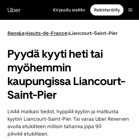
Ohita
ja
Uber
Kirjaudu sisään
Rekisteröidy
siirry
pääsisältöön
Ranska
>
Hauts-de-France
>
Liancourt-Saint-Pier
Pyydä kyyti heti tai
myöhemmin
kaupungissa Liancourt-
Saint-Pier
Lisää matkasi tiedot, hyppää kyytiin ja matkusta
kyytiin Liancourt-Saint-Pier. Tai varaa Uber Reserven
avulla etukäteen milloin tahansa jopa 90
päivää etukäteen.