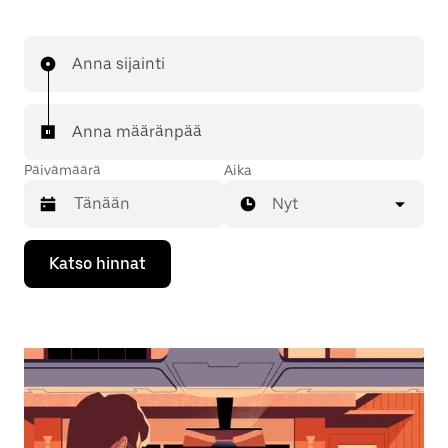
Anna sijainti
Anna määränpää
Päivämäärä
Aika
Nyt
Valitse
Katso hinnat
päivämäärä
kalenterissa
alaspäin
osoittavalla
nuolinäppäimellä.
Sulje
kalenteri
Esc-
painikkeella.