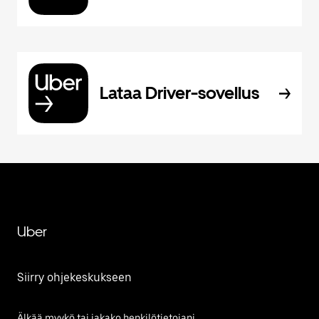
Lataa Driver-sovellus
Uber
Siirry ohjekeskukseen
Älkää myykö tai jakako henkilötietojani