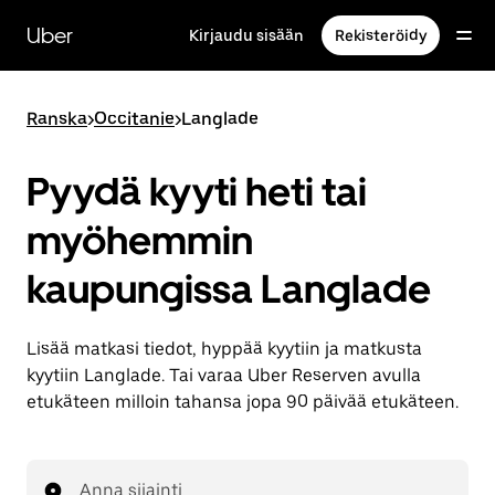
Ohita
ja
Uber
Kirjaudu sisään
Rekisteröidy
siirry
pääsisältöön
Ranska
>
Occitanie
>
Langlade
Pyydä kyyti heti tai
myöhemmin
kaupungissa Langlade
Lisää matkasi tiedot, hyppää kyytiin ja matkusta
kyytiin Langlade. Tai varaa Uber Reserven avulla
etukäteen milloin tahansa jopa 90 päivää etukäteen.
Anna sijainti