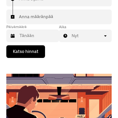
Anna määränpää
Päivämäärä
Aika
Nyt
Valitse
Katso hinnat
päivämäärä
kalenterissa
alaspäin
osoittavalla
nuolinäppäimellä.
Sulje
kalenteri
Esc-
painikkeella.