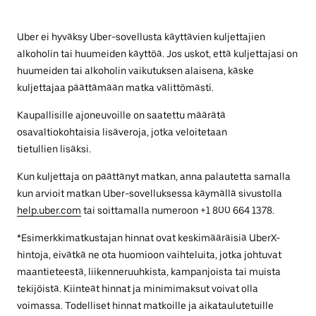
Uber ei hyväksy Uber-sovellusta käyttävien kuljettajien
alkoholin tai huumeiden käyttöä. Jos uskot, että kuljettajasi on
huumeiden tai alkoholin vaikutuksen alaisena, käske
kuljettajaa päättämään matka välittömästi.
Kaupallisille ajoneuvoille on saatettu määrätä
osavaltiokohtaisia lisäveroja, jotka veloitetaan
tietullien lisäksi.
Kun kuljettaja on päättänyt matkan, anna palautetta samalla
kun arvioit matkan Uber-sovelluksessa käymällä sivustolla
help.uber.com
tai soittamalla numeroon +1 800 664 1378.
*Esimerkkimatkustajan hinnat ovat keskimääräisiä UberX-
hintoja, eivätkä ne ota huomioon vaihteluita, jotka johtuvat
maantieteestä, liikenneruuhkista, kampanjoista tai muista
tekijöistä. Kiinteät hinnat ja minimimaksut voivat olla
voimassa. Todelliset hinnat matkoille ja aikataulutetuille