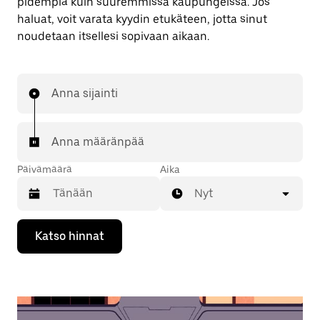
pidempiä kuin suuremmissa kaupungeissa. Jos
haluat, voit varata kyydin etukäteen, jotta sinut
noudetaan itsellesi sopivaan aikaan.
Anna sijainti
Anna määränpää
Päivämäärä
Aika
Nyt
Valitse
Katso hinnat
päivämäärä
kalenterissa
alaspäin
osoittavalla
nuolinäppäimellä.
Sulje
kalenteri