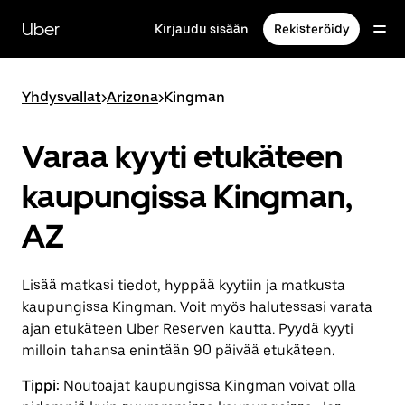
Ohita
ja
Uber
Kirjaudu sisään
Rekisteröidy
siirry
pääsisältöön
Yhdysvallat
>
Arizona
>
Kingman
Varaa kyyti etukäteen
kaupungissa Kingman,
AZ
Lisää matkasi tiedot, hyppää kyytiin ja matkusta
kaupungissa Kingman. Voit myös halutessasi varata
ajan etukäteen Uber Reserven kautta. Pyydä kyyti
milloin tahansa enintään 90 päivää etukäteen.
Tippi:
Noutoajat kaupungissa Kingman voivat olla