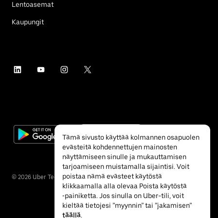
Lentoasemat
Kaupungit
Tämä sivusto käyttää kolmannen osapuolen
evästeitä kohdennettujen mainosten
näyttämiseen sinulle ja mukauttamisen
tarjoamiseen muistamalla sijaintisi. Voit
poistaa nämä evästeet käytöstä
©
2026
Uber Technologies Inc.
klikkaamalla alla olevaa Poista käytöstä
‐painiketta. Jos sinulla on Uber-tili, voit
kieltää tietojesi ”myynnin” tai ”jakamisen”
täällä
.