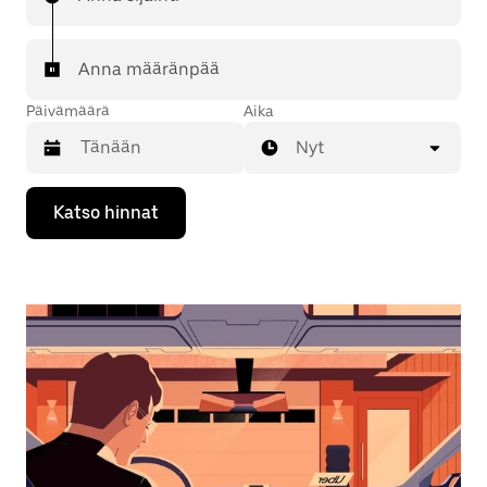
Anna määränpää
Päivämäärä
Aika
Nyt
Valitse
Katso hinnat
päivämäärä
kalenterissa
alaspäin
osoittavalla
nuolinäppäimellä.
Sulje
kalenteri
Esc-
painikkeella.