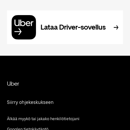
Lataa Driver-sovellus
Uber
Siirry ohjekeskukseen
Älkää myykö tai jakako henkilötietojani
Googlen tietokäytäntö