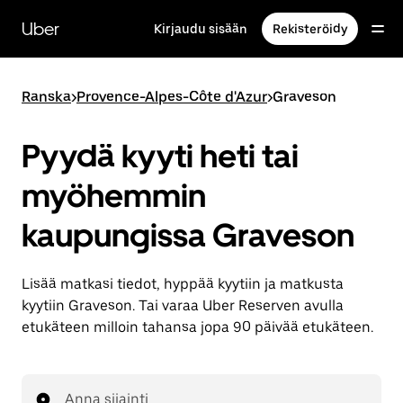
Ohita
ja
Uber
Kirjaudu sisään
Rekisteröidy
siirry
pääsisältöön
Ranska
>
Provence-Alpes-Côte d'Azur
>
Graveson
Pyydä kyyti heti tai
myöhemmin
kaupungissa Graveson
Lisää matkasi tiedot, hyppää kyytiin ja matkusta
kyytiin Graveson. Tai varaa Uber Reserven avulla
etukäteen milloin tahansa jopa 90 päivää etukäteen.
Anna sijainti