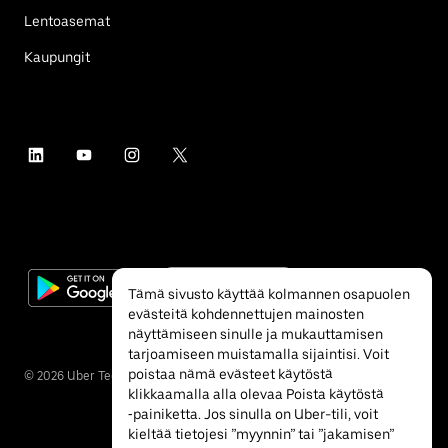
Lentoasemat
Kaupungit
Tämä sivusto käyttää kolmannen osapuolen
evästeitä kohdennettujen mainosten
näyttämiseen sinulle ja mukauttamisen
tarjoamiseen muistamalla sijaintisi. Voit
poistaa nämä evästeet käytöstä
©
2026
Uber Technologies Inc.
klikkaamalla alla olevaa Poista käytöstä
‐painiketta. Jos sinulla on Uber-tili, voit
kieltää tietojesi ”myynnin” tai ”jakamisen”