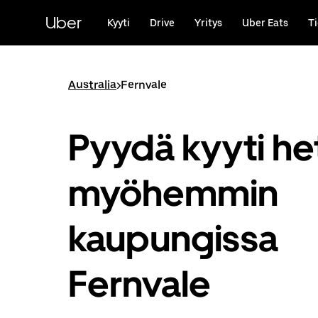
Ohita
ja
Uber
Kyyti
Drive
Yritys
Uber Eats
Ti
siirry
pääsisältöön
Australia
>
Fernvale
Pyydä kyyti het
myöhemmin
kaupungissa
Fernvale