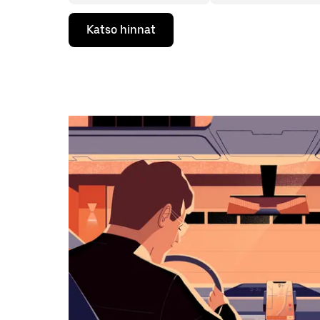
Valitse
Katso hinnat
päivämäärä
kalenterissa
alaspäin
osoittavalla
nuolinäppäimellä.
Sulje
kalenteri
Esc-
painikkeella.