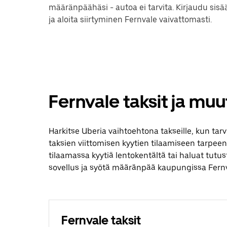
määränpäähäsi - autoa ei tarvita. Kirjaudu sis
ja aloita siirtyminen Fernvale vaivattomasti.
Fernvale taksit ja mu
Harkitse Uberia vaihtoehtona takseille, kun tarv
taksien viittomisen kyytien tilaamiseen tarpee
tilaamassa kyytiä lentokentältä tai haluat tutu
sovellus ja syötä määränpää kaupungissa Fernv
Fernvale taksit