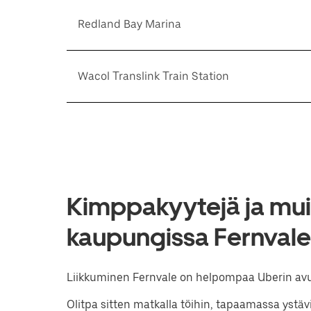
Redland Bay Marina
Wacol Translink Train Station
Kimppakyytejä ja muit
kaupungissa Fernval
Liikkuminen Fernvale on helpompaa Uberin avu
Olitpa sitten matkalla töihin, tapaamassa ystäv