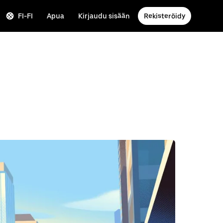
FI-FI
Apua
Kirjaudu sisään
Rekisteröidy