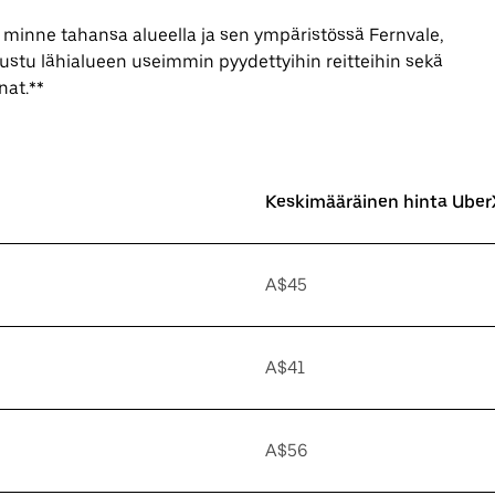
n minne tahansa alueella ja sen ympäristössä Fernvale,
tustu lähialueen useimmin pyydettyihin reitteihin sekä
nat.**
Keskimääräinen hinta UberX
A$45
A$41
A$56