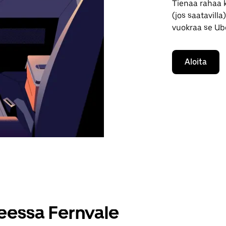
Tienaa rahaa k
(jos saatavill
vuokraa se Ube
Aloita
teessa Fernvale