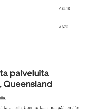
A$148
A$70
a palveluita
e, Queensland
lla.
iä tai asioilla, Uber auttaa sinua pääsemään