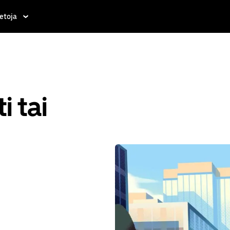
etoja
i tai