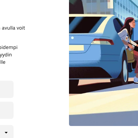
avulla voit
 pidempi
yydin
lle