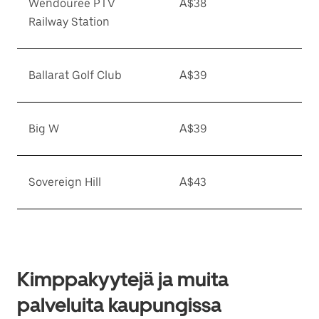
Wendouree PTV
A$38
Railway Station
Ballarat Golf Club
A$39
Big W
A$39
Sovereign Hill
A$43
Kimppakyytejä ja muita
palveluita kaupungissa