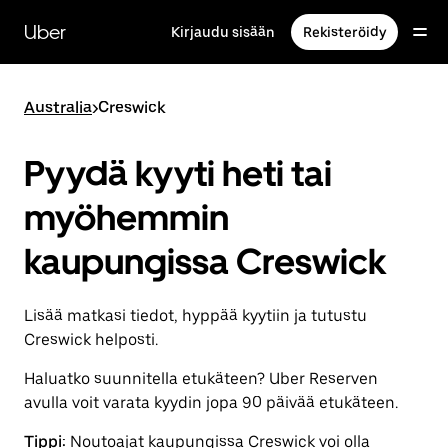
Ohita
ja
Uber
Kirjaudu sisään
Rekisteröidy
siirry
pääsisältöön
Australia
>
Creswick
Pyydä kyyti heti tai
myöhemmin
kaupungissa Creswick
Lisää matkasi tiedot, hyppää kyytiin ja tutustu
Creswick helposti.
Haluatko suunnitella etukäteen? Uber Reserven
avulla voit varata kyydin jopa 90 päivää etukäteen.
Tippi:
Noutoajat kaupungissa Creswick voi olla