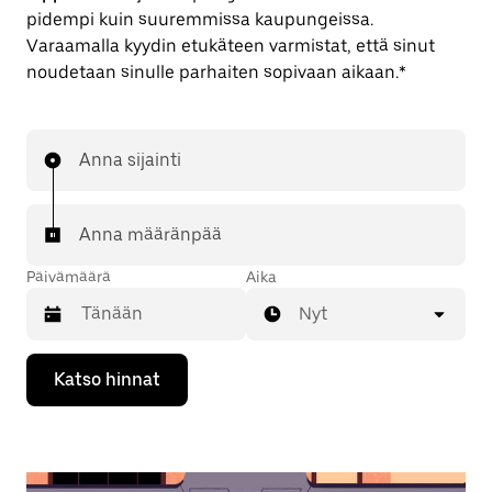
pidempi kuin suuremmissa kaupungeissa.
Varaamalla kyydin etukäteen varmistat, että sinut
noudetaan sinulle parhaiten sopivaan aikaan.*
Anna sijainti
Anna määränpää
Päivämäärä
Aika
Nyt
Valitse
Katso hinnat
päivämäärä
kalenterissa
alaspäin
osoittavalla
nuolinäppäimellä.
Sulje