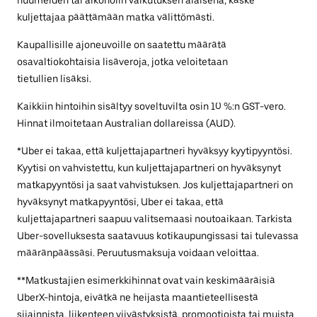
huumeiden tai alkoholin vaikutuksen alaisena, käske
kuljettajaa päättämään matka välittömästi.
Kaupallisille ajoneuvoille on saatettu määrätä
osavaltiokohtaisia lisäveroja, jotka veloitetaan
tietullien lisäksi.
Kaikkiin hintoihin sisältyy soveltuvilta osin 10 %:n GST-vero.
Hinnat ilmoitetaan Australian dollareissa (AUD).
*Uber ei takaa, että kuljettajapartneri hyväksyy kyytipyyntösi.
Kyytisi on vahvistettu, kun kuljettajapartneri on hyväksynyt
matkapyyntösi ja saat vahvistuksen. Jos kuljettajapartneri on
hyväksynyt matkapyyntösi, Uber ei takaa, että
kuljettajapartneri saapuu valitsemaasi noutoaikaan. Tarkista
Uber-sovelluksesta saatavuus kotikaupungissasi tai tulevassa
määränpäässäsi. Peruutusmaksuja voidaan veloittaa.
**Matkustajien esimerkkihinnat ovat vain keskimääräisiä
UberX-hintoja, eivätkä ne heijasta maantieteellisestä
sijainnista, liikenteen viivästyksistä, promootioista tai muista