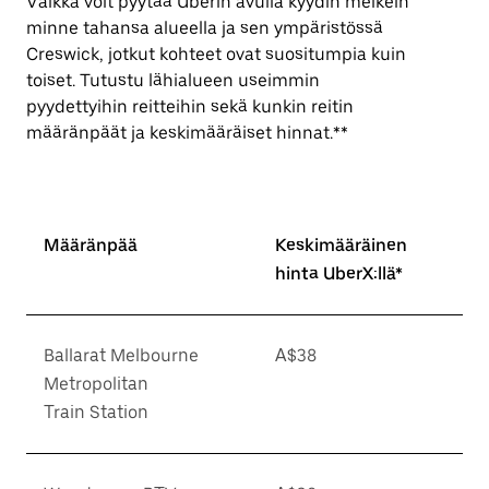
Vaikka voit pyytää Uberin avulla kyydin melkein
minne tahansa alueella ja sen ympäristössä
Creswick, jotkut kohteet ovat suositumpia kuin
toiset. Tutustu lähialueen useimmin
pyydettyihin reitteihin sekä kunkin reitin
määränpäät ja keskimääräiset hinnat.**
Määränpää
Keskimääräinen
hinta UberX:llä*
Ballarat Melbourne
A$38
Metropolitan
Train Station