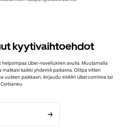
uut kyytivaihtoehdot
t helpompaa Uber-sovelluksen avulla. Muutamalla
aa matkasi kaikki yhdessä paikassa. Olitpa sitten
sa uuteen paikkaan, kirjaudu sisään Uber.comissa tai
 Corbarieu.