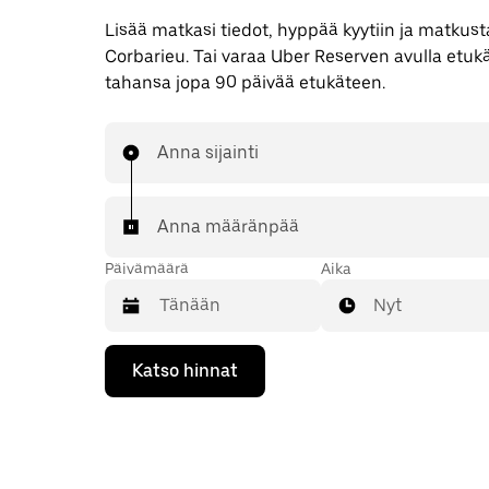
Lisää matkasi tiedot, hyppää kyytiin ja matkusta
Corbarieu. Tai varaa Uber Reserven avulla etuk
tahansa jopa 90 päivää etukäteen.
Anna sijainti
Anna määränpää
Päivämäärä
Aika
Nyt
Valitse
Katso hinnat
päivämäärä
kalenterissa
alaspäin
osoittavalla
nuolinäppäimellä.
Sulje