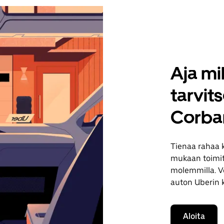
Aja mil
tarvit
Corba
Tienaa rahaa 
mukaan toimituk
molemmilla. Vo
auton Uberin 
Aloita