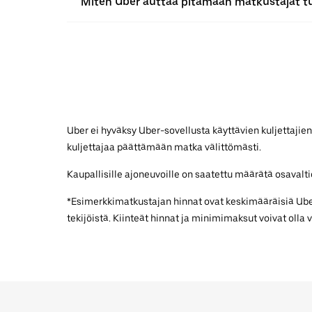
Miten Uber auttaa pitämään matkustajat t
Uber ei hyväksy Uber-sovellusta käyttävien kuljettajien
kuljettajaa päättämään matka välittömästi.
Kaupallisille ajoneuvoille on saatettu määrätä osavaltiok
*Esimerkkimatkustajan hinnat ovat keskimääräisiä UberX
tekijöistä. Kiinteät hinnat ja minimimaksut voivat olla 