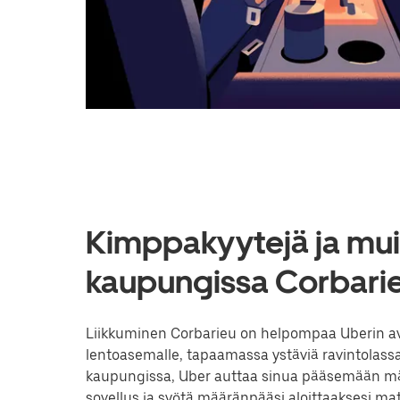
Kimppakyytejä ja muit
kaupungissa Corbarie
Liikkuminen Corbarieu on helpompaa Uberin avul
lentoasemalle, tapaamassa ystäviä ravintolassa
kaupungissa, Uber auttaa sinua pääsemään mää
sovellus ja syötä määränpääsi aloittaaksesi 