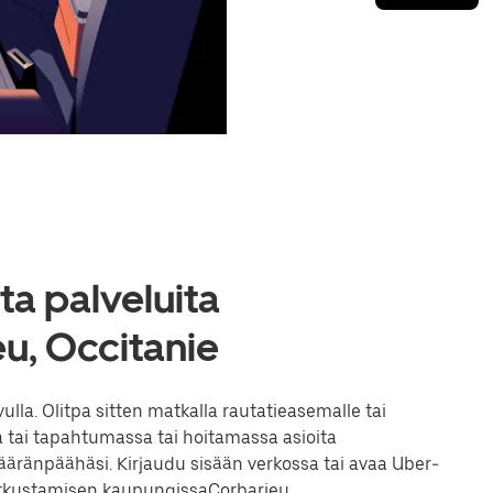
a palveluita
u, Occitanie
la. Olitpa sitten matkalla rautatieasemalle tai
 tai tapahtumassa tai hoitamassa asioita
ränpäähäsi. Kirjaudu sisään verkossa tai avaa Uber-
matkustamisen kaupungissaCorbarieu.