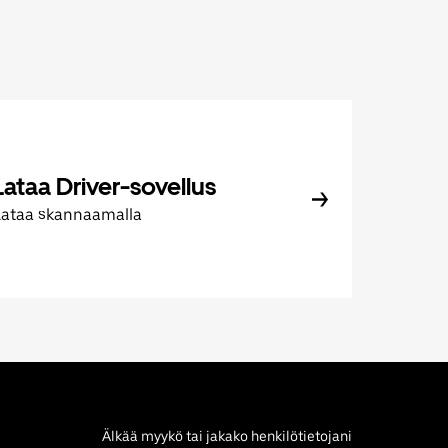
Lataa Driver-sovellus
Lataa skannaamalla
Älkää myykö tai jakako henkilötietojani