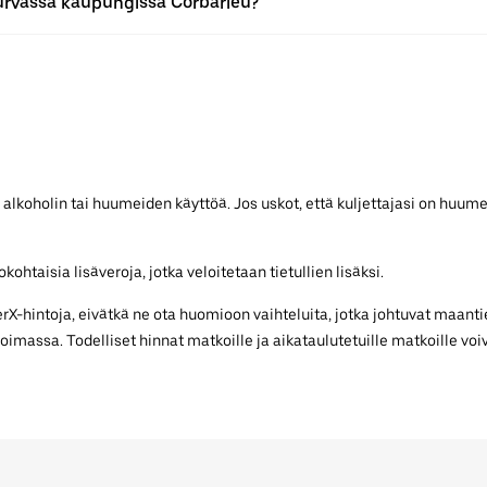
urvassa kaupungissa Corbarieu?
 alkoholin tai huumeiden käyttöä. Jos uskot, että kuljettajasi on huume
ohtaisia lisäveroja, jotka veloitetaan tietullien lisäksi.
-hintoja, eivätkä ne ota huomioon vaihteluita, jotka johtuvat maantie
voimassa. Todelliset hinnat matkoille ja aikataulutetuille matkoille voiv