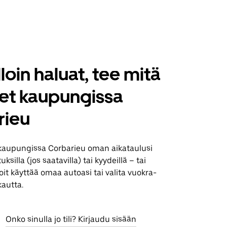
loin haluat, tee mitä
set kaupungissa
rieu
kaupungissa Corbarieu oman aikataulusi
silla (jos saatavilla) tai kyydeillä – tai
it käyttää omaa autoasi tai valita vuokra-
kautta.
Onko sinulla jo tili? Kirjaudu sisään