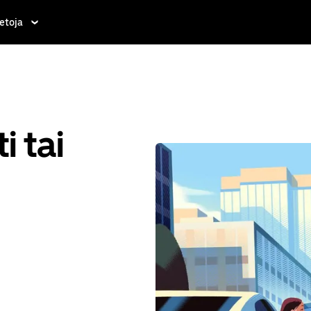
etoja
i tai