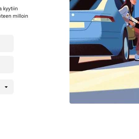
 kyytiin
äteen milloin