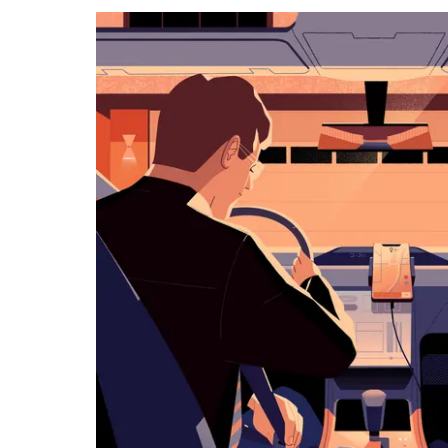
kalenteri
Esc-
painikkeella.