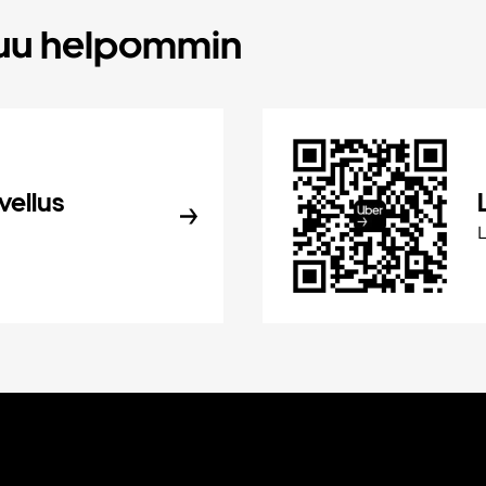
tuu helpommin
vellus