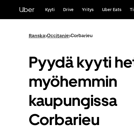
Ohita
ja
Uber
Kyyti
Drive
Yritys
Uber Eats
Ti
siirry
pääsisältöön
Ranska
>
Occitanie
>
Corbarieu
Pyydä kyyti het
myöhemmin
kaupungissa
Corbarieu