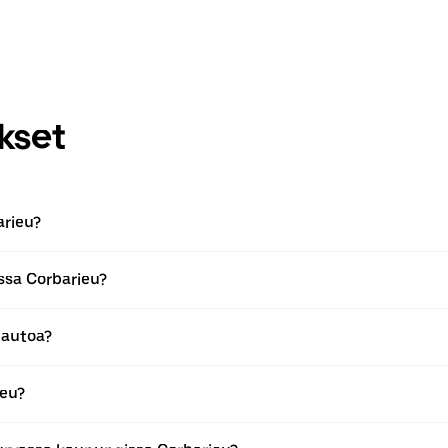
kset
arieu?
ssa Corbarieu?
 autoa?
ieu?