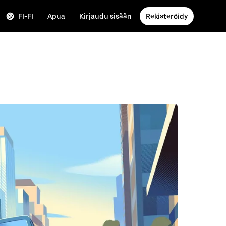
FI-FI
Apua
Kirjaudu sisään
Rekisteröidy