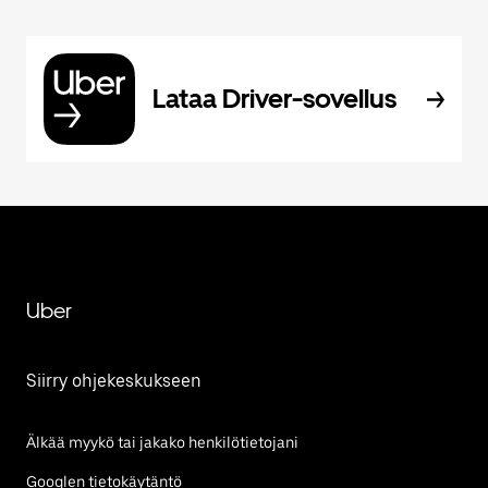
Lataa Driver-sovellus
Uber
Siirry ohjekeskukseen
Älkää myykö tai jakako henkilötietojani
Googlen tietokäytäntö