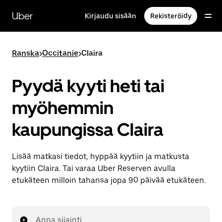
Ohita
ja
Uber
Kirjaudu sisään
Rekisteröidy
siirry
pääsisältöön
Ranska
>
Occitanie
>
Claira
Pyydä kyyti heti tai
myöhemmin
kaupungissa Claira
Lisää matkasi tiedot, hyppää kyytiin ja matkusta
kyytiin Claira. Tai varaa Uber Reserven avulla
etukäteen milloin tahansa jopa 90 päivää etukäteen.
Anna sijainti