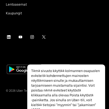
Lentoasemat
Kaupungit
Tämä sivusto käyttää kolmannen osapuolen
evästeitä kohdennettujen mainosten
näyttämiseen sinulle ja mukauttamisen
tarjoamiseen muistamalla sijaintisi. Voit
poistaa nämä evästeet käytöstä
©
2026
Uber Technologies Inc.
klikkaamalla alla olevaa Poista käytöstä
‐painiketta. Jos sinulla on Uber-tili, voit
kieltää tietojesi ”myynnin” tai ”jakamisen”