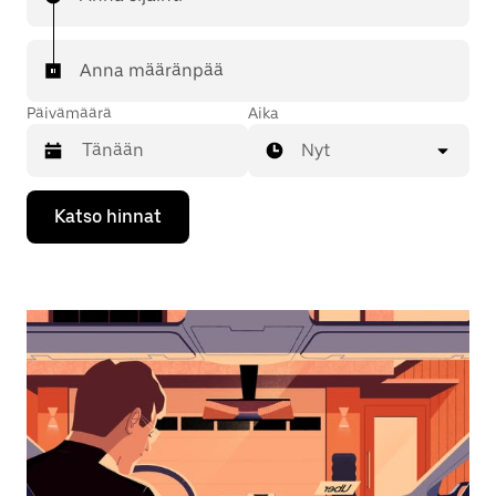
Anna määränpää
Päivämäärä
Aika
Nyt
Valitse
Katso hinnat
päivämäärä
kalenterissa
alaspäin
osoittavalla
nuolinäppäimellä.
Sulje
kalenteri
Esc-
painikkeella.