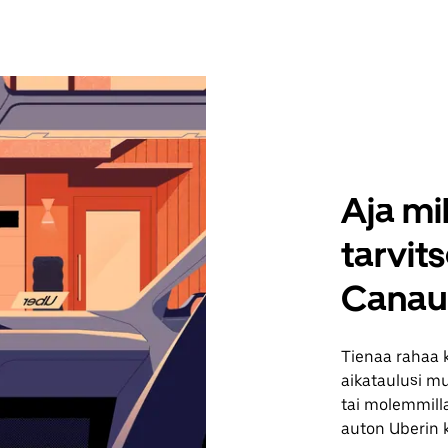
Aja mil
tarvit
Canaul
Tienaa rahaa
aikataulusi muk
tai molemmilla
auton Uberin 