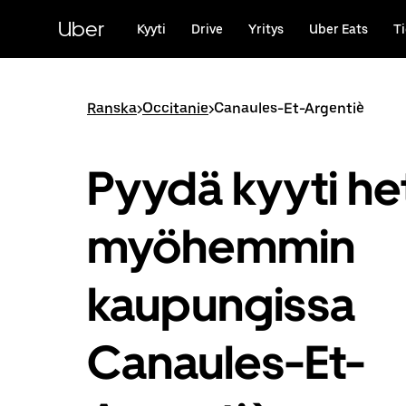
Ohita
ja
Uber
Kyyti
Drive
Yritys
Uber Eats
Ti
siirry
pääsisältöön
Ranska
>
Occitanie
>
Canaules-Et-Argentiè
Pyydä kyyti het
myöhemmin
kaupungissa
Canaules-Et-