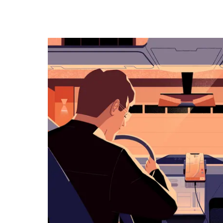
osoittavalla
nuolinäppäimellä.
Sulje
kalenteri
Esc-
painikkeella.