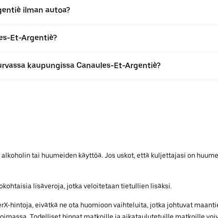
gentiè ilman autoa?
es-Et-Argentiè?
urvassa kaupungissa Canaules-Et-Argentiè?
 alkoholin tai huumeiden käyttöä. Jos uskot, että kuljettajasi on huume
ohtaisia lisäveroja, jotka veloitetaan tietullien lisäksi.
-hintoja, eivätkä ne ota huomioon vaihteluita, jotka johtuvat maantie
voimassa. Todelliset hinnat matkoille ja aikataulutetuille matkoille voiv