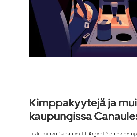
Kimppakyytejä ja muit
kaupungissa Canaules
Liikkuminen Canaules-Et-Argentiè on helpompaa