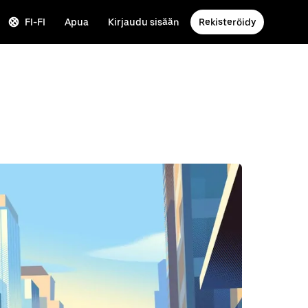
FI-FI
Apua
Kirjaudu sisään
Rekisteröidy