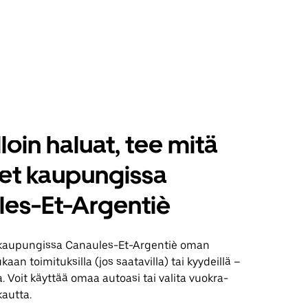
loin haluat, tee mitä
set kaupungissa
es-Et-Argentiè
 kaupungissa Canaules-Et-Argentiè oman
aan toimituksilla (jos saatavilla) tai kyydeillä –
. Voit käyttää omaa autoasi tai valita vuokra-
kautta.