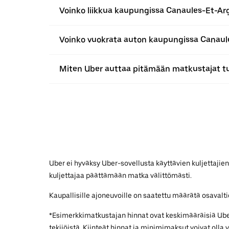
Voinko liikkua kaupungissa Canaules-Et-Ar
Voinko vuokrata auton kaupungissa Canaul
Miten Uber auttaa pitämään matkustajat t
Uber ei hyväksy Uber-sovellusta käyttävien kuljettajien
kuljettajaa päättämään matka välittömästi.
Kaupallisille ajoneuvoille on saatettu määrätä osavaltiok
*Esimerkkimatkustajan hinnat ovat keskimääräisiä UberX
tekijöistä. Kiinteät hinnat ja minimimaksut voivat olla 