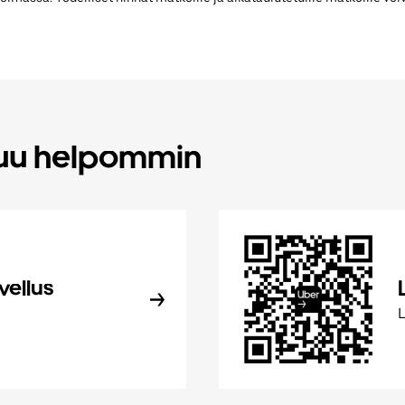
tuu helpommin
vellus