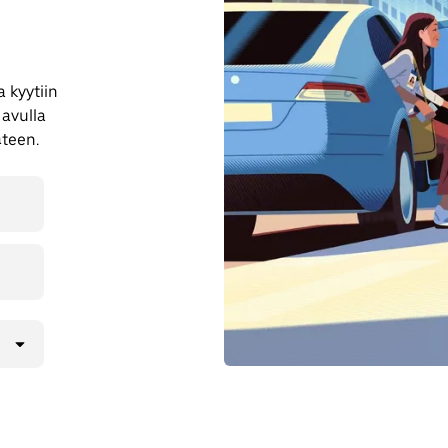
 kyytiin
 avulla
äteen.