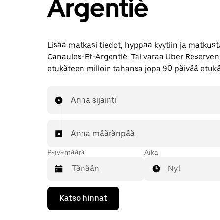
Argentiè
Lisää matkasi tiedot, hyppää kyytiin ja matkusta
Canaules-Et-Argentiè. Tai varaa Uber Reserven
etukäteen milloin tahansa jopa 90 päivää etuk
Anna sijainti
Anna määränpää
Päivämäärä
Aika
Nyt
Valitse
Katso hinnat
päivämäärä
kalenterissa
alaspäin