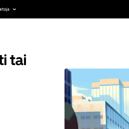
etoja
i tai