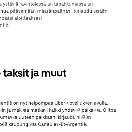
 ystäviä ravintolassa tai tapahtumassa tai
sinua pääsemään määränpäähäsi. Kirjaudu sisään
pääsi aloittaaksesi
tiè.
taksit ja muut
ntiè on nyt helpompaa Uber-sovelluksen avulla.
ksin ja maksaa matkasi kaikki yhdessä paikassa. Olitpa
ustumassa uuteen paikkaan, kirjaudu sisään
npää kaupungissa Canaules-Et-Argentiè.