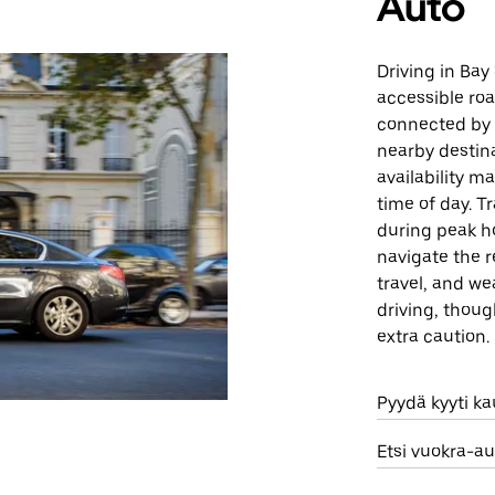
Auto
Driving in Bay
accessible roa
connected by m
nearby destina
availability m
time of day. T
during peak ho
navigate the 
travel, and we
driving, thou
extra caution.
Pyydä kyyti k
Etsi vuokra-au