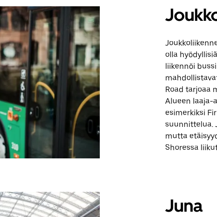
Joukko
Joukkoliikenne
olla hyödyllisi
liikennöi bussi
mahdollistava
Road tarjoaa 
Alueen laaja-a
esimerkiksi Fi
suunnittelua. 
mutta etäisyy
Shoressa liiku
Juna