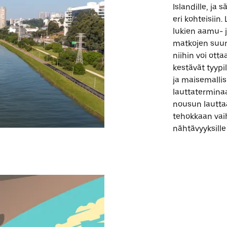
Islandille, ja
eri kohteisiin
lukien aamu- j
matkojen suunn
niihin voi otta
kestävät tyypi
ja maisemalli
lauttaterminaa
nousun lauttaa
tehokkaan vaih
nähtävyyksill