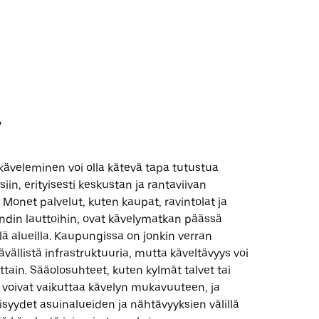
y
käveleminen voi olla kätevä tapa tutustua
isiin, erityisesti keskustan ja rantaviivan
 Monet palvelut, kuten kaupat, ravintolat ja
andin lauttoihin, ovat kävelymatkan päässä
llä alueilla. Kaupungissa on jonkin verran
ävällistä infrastruktuuria, mutta käveltävyys voi
ittain. Sääolosuhteet, kuten kylmät talvet tai
 voivat vaikuttaa kävelyn mukavuuteen, ja
yydet asuinalueiden ja nähtävyyksien välillä