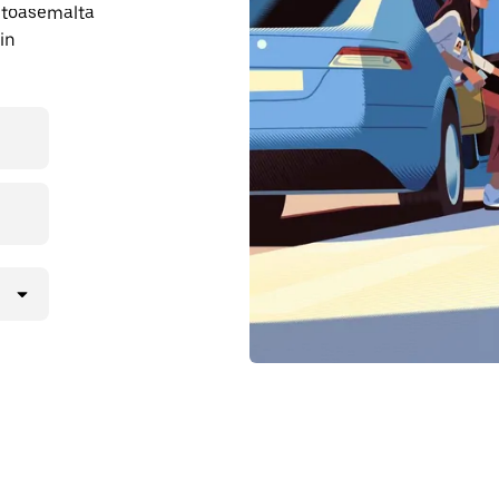
entoasemalta
hin