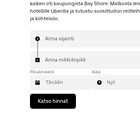
kaiken irti kaupungista Bay Shore. Matkusta l
hotellille Uberilla ja tutustu suosittuihin reittei
ja kohteisiin.
Anna sijainti
Anna määränpää
Päivämäärä
Aika
Nyt
Valitse
Katso hinnat
päivämäärä
kalenterissa
alaspäin
osoittavalla
nuolinäppäimellä.
Sulje
kalenteri