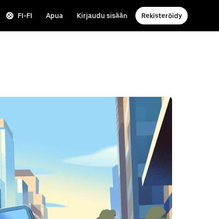
FI-FI
Apua
Kirjaudu sisään
Rekisteröidy