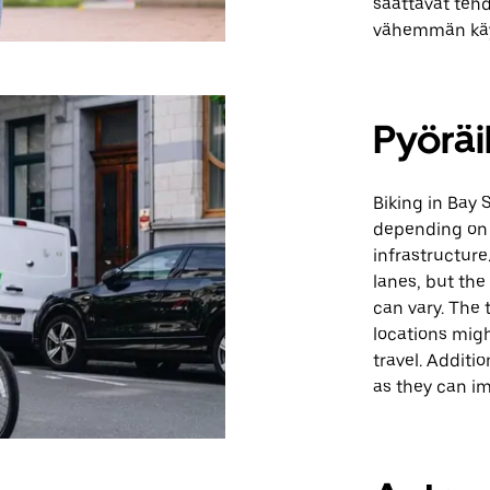
saattavat tehd
vähemmän käyt
Pyöräi
Biking in Bay 
depending on y
infrastructure
lanes, but the
can vary. The
locations migh
travel. Additi
as they can im