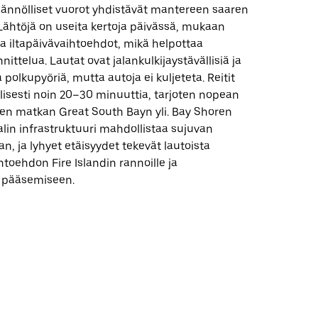
 säännölliset vuorot yhdistävät mantereen saaren
. Lähtöjä on useita kertoja päivässä, mukaan
a iltapäivävaihtoehdot, mikä helpottaa
ittelua. Lautat ovat jalankulkijaystävällisiä ja
a polkupyöriä, mutta autoja ei kuljeteta. Reitit
llisesti noin 20–30 minuuttia, tarjoten nopean
sen matkan Great South Bayn yli. Bay Shoren
lin infrastruktuuri mahdollistaa sujuvan
n, ja lyhyet etäisyydet tekevät lautoista
toehdon Fire Islandin rannoille ja
e pääsemiseen.