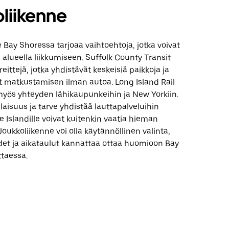
liikenne
 Bay Shoressa tarjoaa vaihtoehtoja, jotka voivat
ä alueella liikkumiseen. Suffolk County Transit
reittejä, jotka yhdistävät keskeisiä paikkoja ja
t matkustamisen ilman autoa. Long Island Rail
myös yhteyden lähikaupunkeihin ja New Yorkiin.
laisuus ja tarve yhdistää lauttapalveluihin
re Islandille voivat kuitenkin vaatia hieman
Joukkoliikenne voi olla käytännöllinen valinta,
det ja aikataulut kannattaa ottaa huomioon Bay
ttaessa.