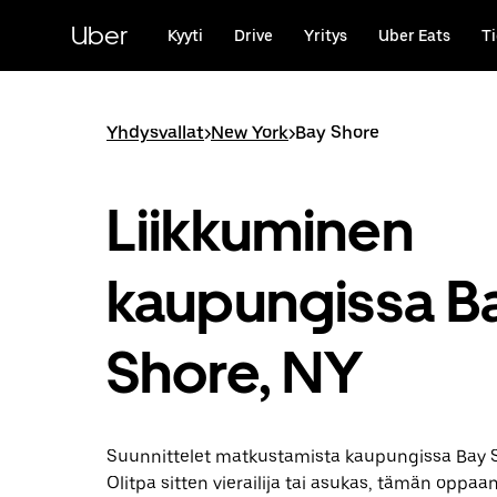
Ohita
ja
Uber
Kyyti
Drive
Yritys
Uber Eats
Ti
siirry
pääsisältöön
Yhdysvallat
>
New York
>
Bay Shore
Liikkuminen
kaupungissa B
Shore, NY
Suunnittelet matkustamista kaupungissa Bay 
Olitpa sitten vierailija tai asukas, tämän oppaan