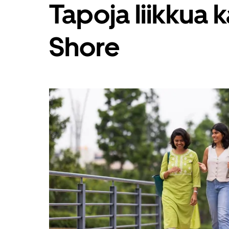
Tapoja liikkua
Esc-
painikkeella.
Shore