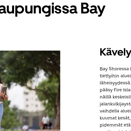
 kaupungissa Bay
Kävel
Bay Shoressa 
tiettyihin alue
läheisyydessä.
pääsy Fire Isl
näillä keskeisi
jalankulkijayst
vaihdella alue
kuumat kesät,
pidemmät etäis