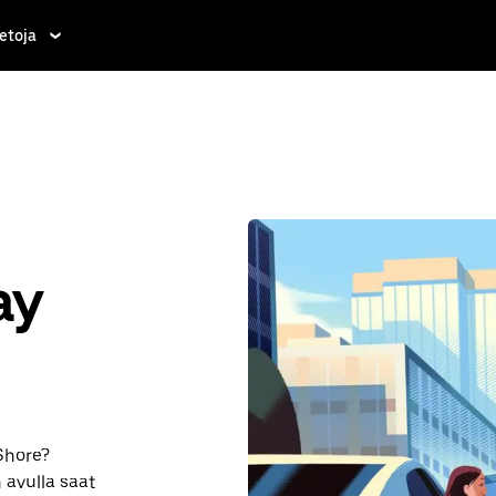
etoja
ay
Shore?
 avulla saat