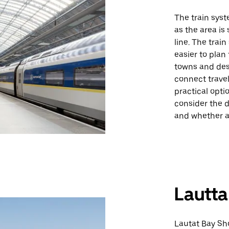
The train syst
as the area is
line. The trai
easier to plan
towns and dest
connect travele
practical opti
consider the d
and whether a
Lautta
Lautat Bay Sh