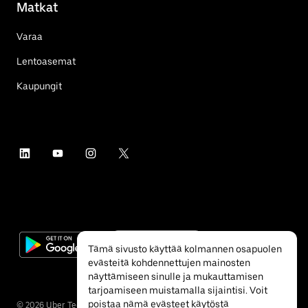
Matkat
Varaa
Lentoasemat
Kaupungit
Tämä sivusto käyttää kolmannen osapuolen
evästeitä kohdennettujen mainosten
näyttämiseen sinulle ja mukauttamisen
tarjoamiseen muistamalla sijaintisi. Voit
poistaa nämä evästeet käytöstä
©
2026
Uber Technologies Inc.