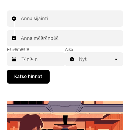
Anna sijainti
Anna määränpää
Päivämäärä
Aika
Nyt
Valitse
Katso hinnat
päivämäärä
kalenterissa
alaspäin
osoittavalla
nuolinäppäimellä.
Sulje
kalenteri
Esc-
painikkeella.