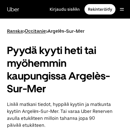
Ohita
ja
Uber
Kirjaudu sisään
Rekisteröidy
siirry
pääsisältöön
Ranska
>
Occitanie
>
Argelès-Sur-Mer
Pyydä kyyti heti tai
myöhemmin
kaupungissa Argelès-
Sur-Mer
Lisää matkasi tiedot, hyppää kyytiin ja matkusta
kyytiin Argelès-Sur-Mer. Tai varaa Uber Reserven
avulla etukäteen milloin tahansa jopa 90
päivää etukäteen.