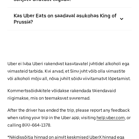
Kas Uber Eats on saadaval asukohas King of
Prussia?
Uber ei luba Uberi rakendust kasutavatel juhtidel alkoholi ega
uimasteid tarbida. Kui arvad, et Sinu juht võib olla uimastite
või alkoholi mõju all, nõua juhilt sõidu viivitamatut lõpetamist.
Kommertssõidukitele võidakse rakendada täiendavaid
riigimakse, mis on teemaksust suuremad.
After the driver has ended the trip, please report any feedback
when rating your trip in the Uber app, visiting
help.uber.com
, or
calling 800-664-1378.
*Näidissõitja hinnad on ainult keskmised UberX hinnad ega