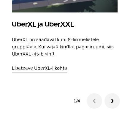
UberXL ja UberXXL
Gr
UberXL on saadaval kuni 6-liikmelistele
Kui 
gruppidele. Kui vajad kindlat pagasiruumi, siis
saab
UberXXL aitab sind.
maha
Lisateave UberXL-i kohta
Lisa
1/4