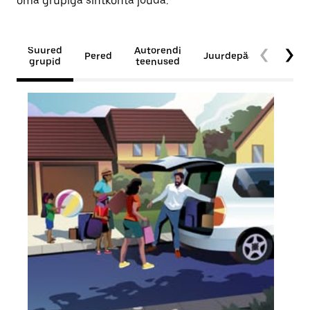
oma grupiga sihtkohta jõuda.
Suured
Autorendi
Pered
Juurdepääsetavus
grupid
teenused