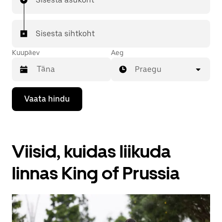
Sisesta sihtkoht
Kuupäev
Aeg
Praegu
Kalendriga
Vaata hindu
suhtlemiseks
ja
kuupäeva
valimiseks
vajuta
Viisid, kuidas liikuda
allanoolt.
Vajuta
kalendri
linnas King of Prussia
sulgemiseks
nuppu
Escape.