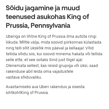
Sõidu jagamine ja muud
teenused asukohas King of
Prussia, Pennsylvania
Uberiga on lihtne King of Prussia ilma autota ringi
liikuda. Mõtle välja, mida soovid piirkonnas külastada
ning telli sõit ükskõik mis päeval ja kellaajal. Võid
tellida sõidu siis, kui soovid minema hakata või tellida
selle ette, et see ootaks Sind just õigel ajal.
Olenemata sellest, kas reisid grupiga või üksi, saad
rakenduse abil leida oma vajadustele
vastava sõiduvaliku.
Avastamiseks ava Uberi rakendus ja sisesta
sihtkohtKing of Prussia.