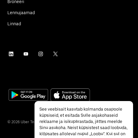
Broneeri
Lennujaamad
Linnad
See veebisait kasutab kolmanda osapoole
küpsiseid, et esitada Sulle asjakohaseid
reklaame ja isikupärastada, jättes meelde
©
2026
Uber Technologies Inc.
Sinu asukoha. Neist küpsistest saad loobuda,
klõpsates alloleval nupul „Loobu“. Kui sul on