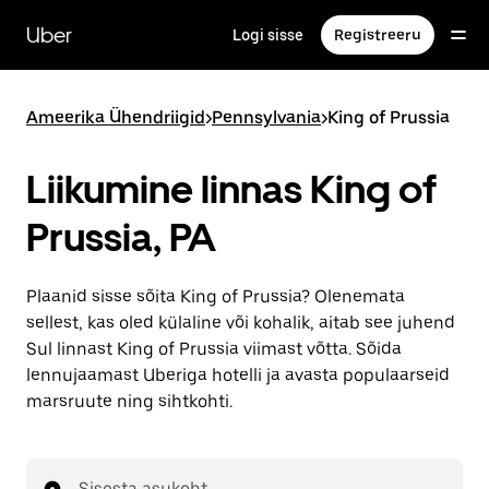
Mine
põhisisu
Uber
Logi sisse
Registreeru
juurde
Ameerika Ühendriigid
>
Pennsylvania
>
King of Prussia
Liikumine linnas King of
Prussia, PA
Plaanid sisse sõita King of Prussia? Olenemata
sellest, kas oled külaline või kohalik, aitab see juhend
Sul linnast King of Prussia viimast võtta. Sõida
lennujaamast Uberiga hotelli ja avasta populaarseid
marsruute ning sihtkohti.
Sisesta asukoht