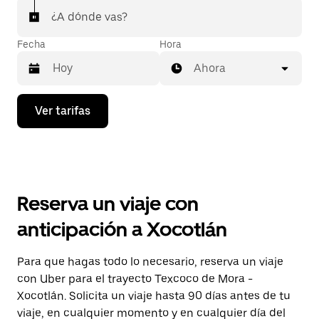
¿A dónde vas?
Fecha
Hora
Ahora
Presiona
Ver tarifas
la
flecha
hacia
abajo
para
interactuar
con
Reserva un viaje con
el
calendario
anticipación a Xocotlán
y
selecciona
una
Para que hagas todo lo necesario, reserva un viaje
fecha.
con Uber para el trayecto Texcoco de Mora -
Presiona
la
Xocotlán. Solicita un viaje hasta 90 días antes de tu
tecla Esc
viaje, en cualquier momento y en cualquier día del