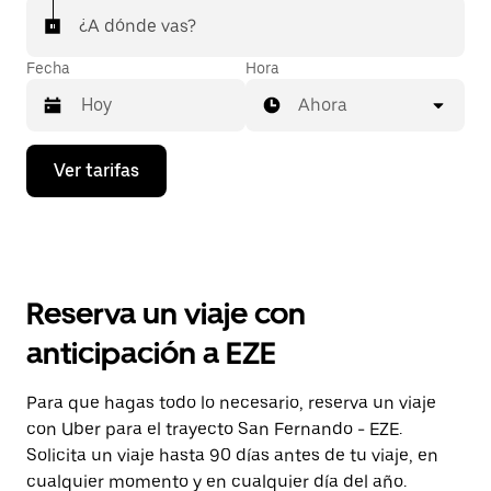
¿A dónde vas?
Fecha
Hora
Ahora
Presiona
Ver tarifas
la
flecha
hacia
abajo
para
interactuar
con
Reserva un viaje con
el
calendario
anticipación a EZE
y
selecciona
una
Para que hagas todo lo necesario, reserva un viaje
fecha.
con Uber para el trayecto San Fernando - EZE.
Presiona
la
Solicita un viaje hasta 90 días antes de tu viaje, en
tecla Esc
cualquier momento y en cualquier día del año.