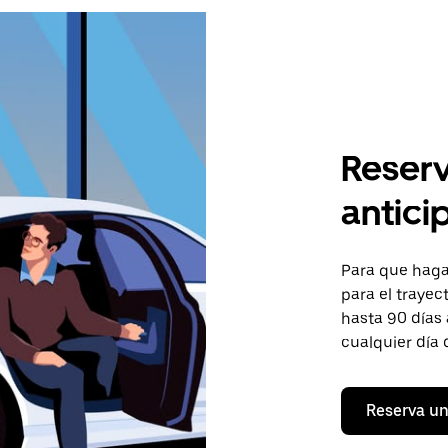
Reserv
antici
Para que hagas
para el trayec
hasta 90 días 
cualquier día 
Reserva un