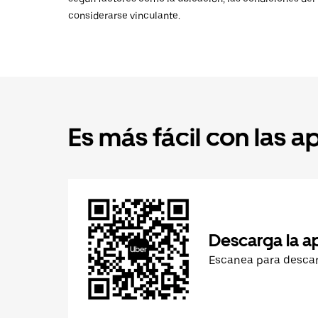
considerarse vinculante.
Es más fácil con las a
Descarga la a
Escanea para desca