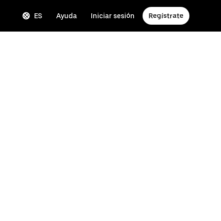
ES
Ayuda
Iniciar sesión
Regístrate