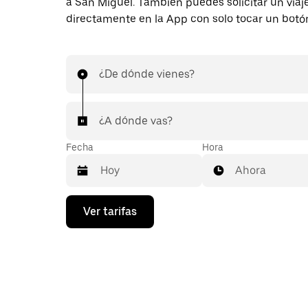
a San Miguel. También puedes solicitar un viaj
directamente en la App con solo tocar un botó
¿De dónde vienes?
¿A dónde vas?
Fecha
Hora
Ahora
Presiona
Ver tarifas
la
flecha
hacia
abajo
para
interactuar
con
el