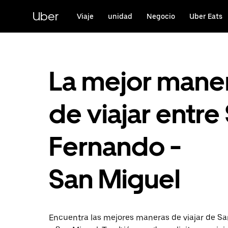
Saltar
al
Uber
Viaje
unidad
Negocio
Uber Eats
contenido
principal
La mejor mane
de viajar entre
Fernando -
San Miguel
Encuentra las mejores maneras de viajar de S