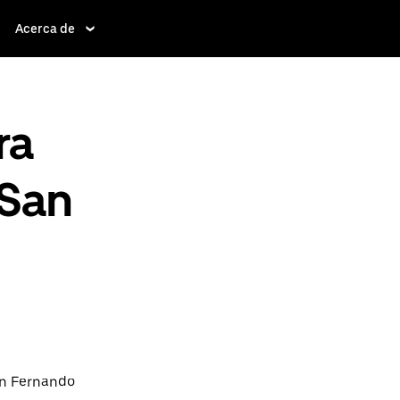
Acerca de
ra
 San
an Fernando