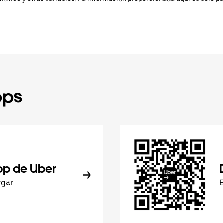
pps
pp de Uber
rgar