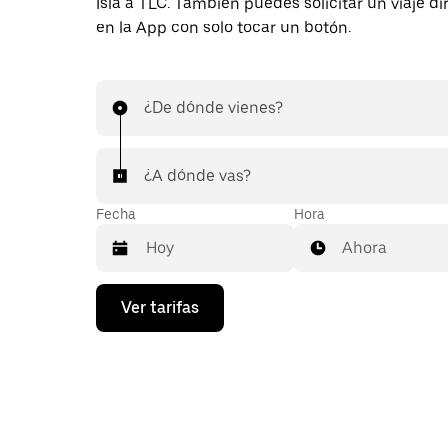
Isla a TLC. También puedes solicitar un viaje 
en la App con solo tocar un botón.
¿De dónde vienes?
¿A dónde vas?
Fecha
Hora
Ahora
Presiona
Ver tarifas
la
flecha
hacia
abajo
para
interactuar
con
el