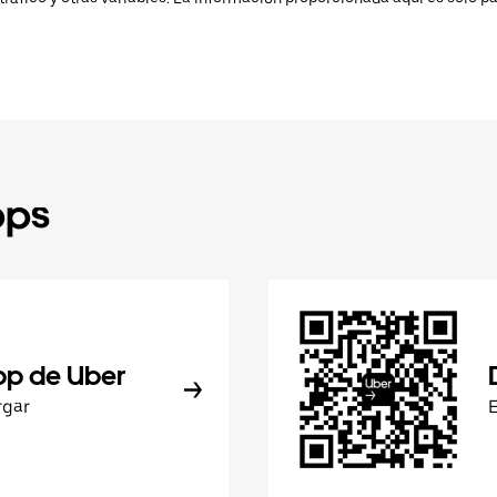
pps
pp de Uber
rgar