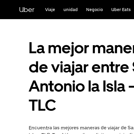
Saltar
al
Uber
Viaje
unidad
Negocio
Uber Eats
contenido
principal
La mejor mane
de viajar entre
Antonio la Isla 
TLC
Encuentra las mejores maneras de viajar de Sa