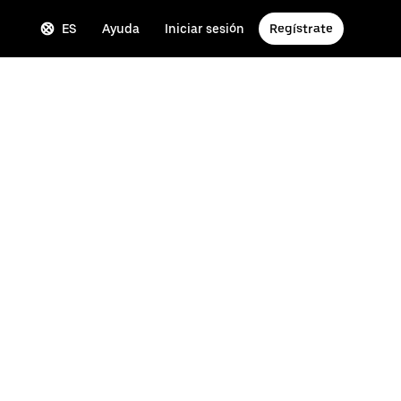
ES
Ayuda
Iniciar sesión
Regístrate