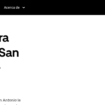
Acerca de
ra
 San
-
n Antonio la