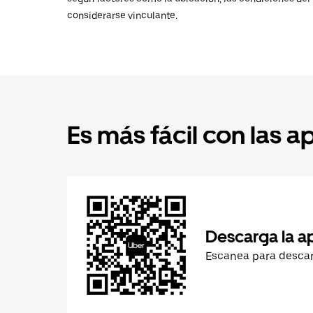
considerarse vinculante.
Es más fácil con las a
Descarga la a
Escanea para desca