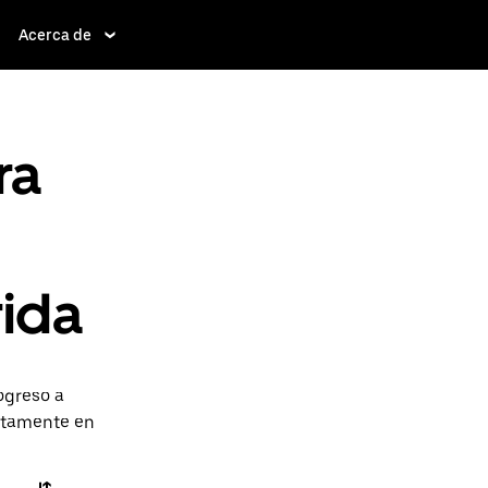
Acerca de
ra
rida
ogreso a
ectamente en