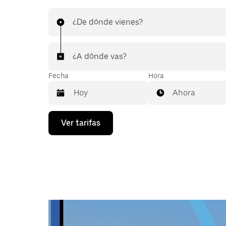
¿De dónde vienes?
¿A dónde vas?
Fecha
Hora
Ahora
Presiona
Ver tarifas
la
flecha
hacia
abajo
para
interactuar
con
el
calendario
y
selecciona