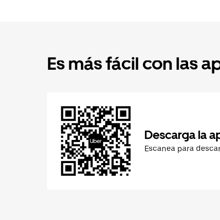
Es más fácil con las a
Descarga la a
Escanea para desca