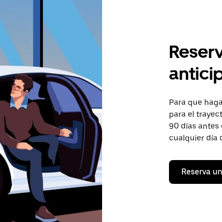
Reserv
antici
Para que hagas
para el trayec
90 días antes 
cualquier día 
Reserva un