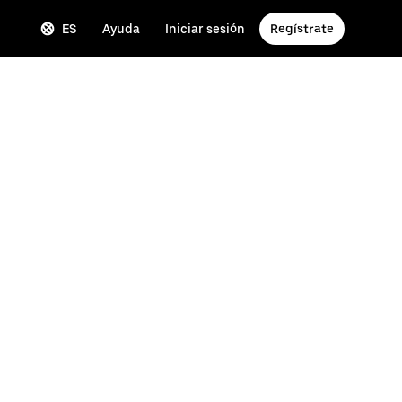
ES
Ayuda
Iniciar sesión
Regístrate