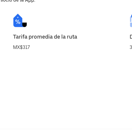
 socio de la App.
Tarifa promedia de la ruta
MX$317
3