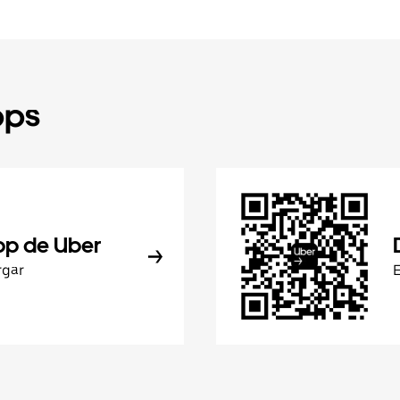
pps
pp de Uber
rgar