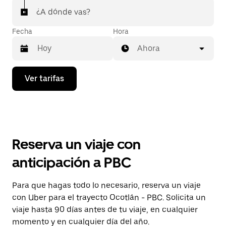
¿A dónde vas?
Fecha
Hora
Ahora
Presiona
Ver tarifas
la
flecha
hacia
abajo
para
interactuar
con
Reserva un viaje con
el
calendario
anticipación a PBC
y
selecciona
una
Para que hagas todo lo necesario, reserva un viaje
fecha.
con Uber para el trayecto Ocotlán - PBC. Solicita un
Presiona
la
viaje hasta 90 días antes de tu viaje, en cualquier
tecla Esc
momento y en cualquier día del año.