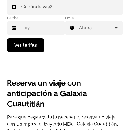
¿A dónde vas?
Fecha
Hora
Ahora
Presiona
Ver tarifas
la
flecha
hacia
abajo
para
interactuar
con
Reserva un viaje con
el
calendario
anticipación a Galaxia
y
selecciona
Cuautitlán
una
fecha.
Presiona
Para que hagas todo lo necesario, reserva un viaje
la
con Uber para el trayecto MEX - Galaxia Cuautitlán.
tecla Esc