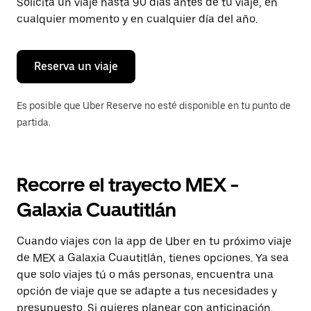
para
Solicita un viaje hasta 90 días antes de tu viaje, en
cerrar
cualquier momento y en cualquier día del año.
el
calendario.
Reserva un viaje
Es posible que Uber Reserve no esté disponible en tu punto de
partida.
Recorre el trayecto MEX -
Galaxia Cuautitlán
Cuando viajes con la app de Uber en tu próximo viaje
de MEX a Galaxia Cuautitlán, tienes opciones. Ya sea
que solo viajes tú o más personas, encuentra una
opción de viaje que se adapte a tus necesidades y
presupuesto. Si quieres planear con anticipación,