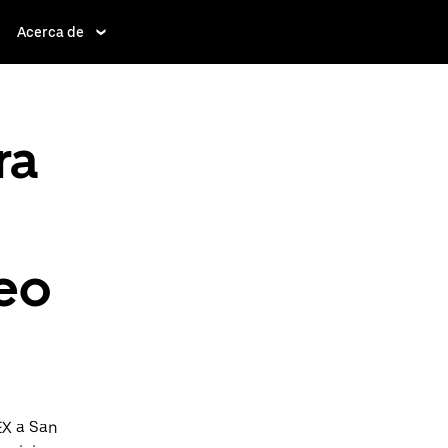
Acerca de
ra
eo
EX a San