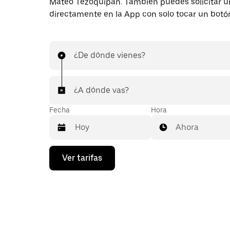
Mateo Tezoquipan. También puedes solicitar un
directamente en la App con solo tocar un botó
¿De dónde vienes?
¿A dónde vas?
Fecha
Hora
Ahora
Presiona
Ver tarifas
la
flecha
hacia
abajo
para
interactuar
con
el