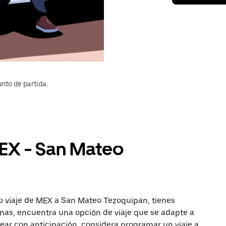
nto de partida.
MEX - San Mateo
o viaje de MEX a San Mateo Tezoquipan, tienes
onas, encuentra una opción de viaje que se adapte a
ear con anticipación, considera programar un viaje a