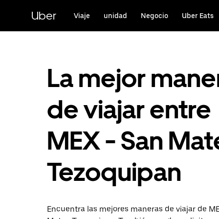
Saltar
al
Uber
Viaje
unidad
Negocio
Uber Eats
contenido
principal
La mejor mane
de viajar entre
MEX - San Mat
Tezoquipan
Encuentra las mejores maneras de viajar de M