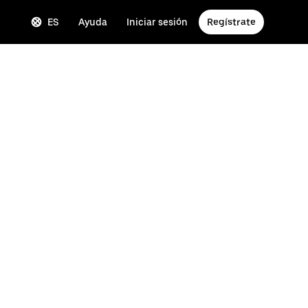
ES
Ayuda
Iniciar sesión
Regístrate