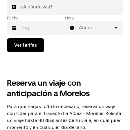
¿A dónde vas?
Fecha
Hora
Ahora
Presiona
Ver tarifas
la
flecha
hacia
abajo
para
interactuar
con
Reserva un viaje con
el
calendario
anticipación a Morelos
y
selecciona
una
Para que hagas todo lo necesario, reserva un viaje
fecha.
con Uber para el trayecto La Aldea - Morelos. Solicita
Presiona
la
un viaje hasta 90 días antes de tu viaje, en cualquier
tecla Esc
momento y en cualquier día del año.