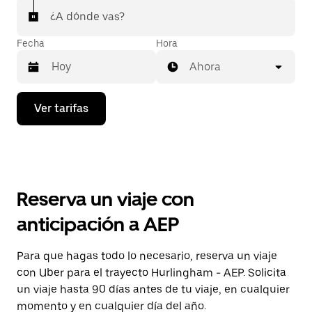
¿A dónde vas?
Fecha
Hora
Ahora
Presiona
Ver tarifas
la
flecha
hacia
abajo
para
interactuar
con
Reserva un viaje con
el
calendario
anticipación a AEP
y
selecciona
una
Para que hagas todo lo necesario, reserva un viaje
fecha.
con Uber para el trayecto Hurlingham - AEP. Solicita
Presiona
la
un viaje hasta 90 días antes de tu viaje, en cualquier
tecla Esc
momento y en cualquier día del año.