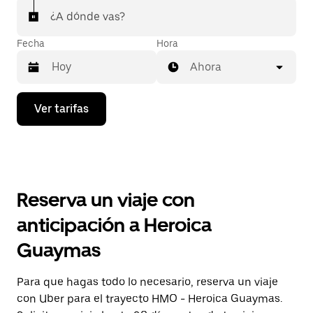
¿A dónde vas?
Fecha
Hora
Ahora
Presiona
Ver tarifas
la
flecha
hacia
abajo
para
interactuar
con
Reserva un viaje con
el
calendario
anticipación a Heroica
y
selecciona
Guaymas
una
fecha.
Presiona
Para que hagas todo lo necesario, reserva un viaje
la
con Uber para el trayecto HMO - Heroica Guaymas.
tecla Esc