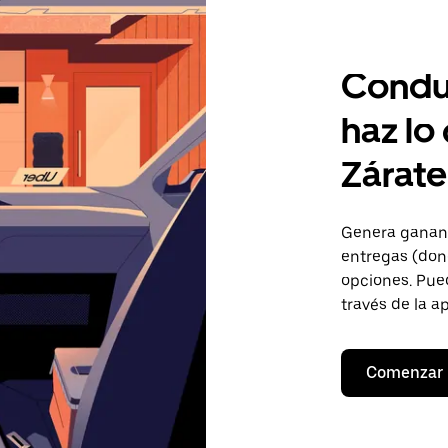
Condu
haz lo
Zárate
Genera gananc
entregas (don
opciones. Pued
través de la a
Comenzar