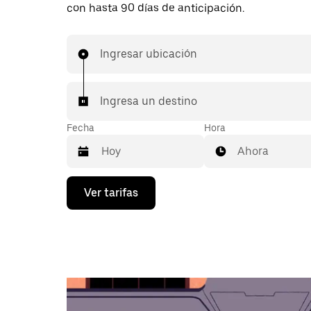
con hasta 90 días de anticipación.
Ingresar ubicación
Ingresa un destino
Fecha
Hora
Ahora
Presiona
Ver tarifas
la
flecha
hacia
abajo
para
interactuar
con
el
calendario
y