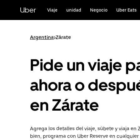
Saltar
al
Uber
Viaje
unidad
Negocio
Uber Eats
contenido
principal
Argentina
>
Zárate
Pide un viaje p
ahora o despu
en Zárate
Agrega los detalles del viaje, súbete y viaja en 
bien, programa con Uber Reserve en cualquie