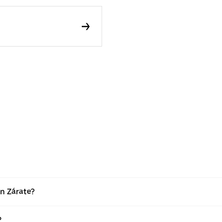
en Zárate?
?