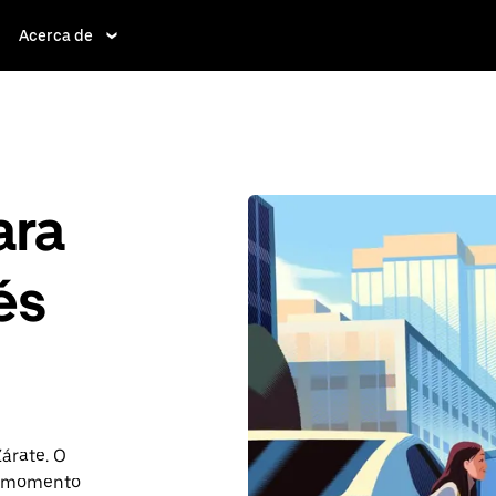
Acerca de
ara
és
Zárate. O
r momento