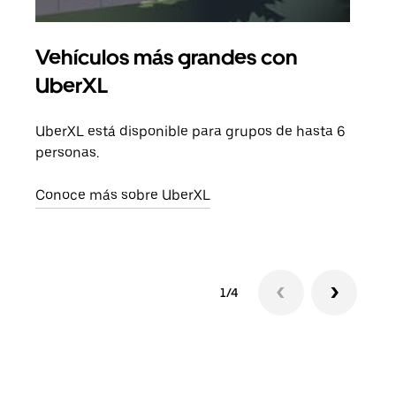
Vehículos más grandes con
Via
UberXL
Cuan
viaj
UberXL está disponible para grupos de hasta 6
prop
personas.
Obté
Conoce más sobre UberXL
1/4