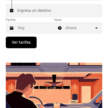
Ingresa un destino
Fecha
Hora
Ahora
Presiona
Ver tarifas
la
flecha
hacia
abajo
para
interactuar
con
el
calendario
y
selecciona
una
fecha.
Presiona
la