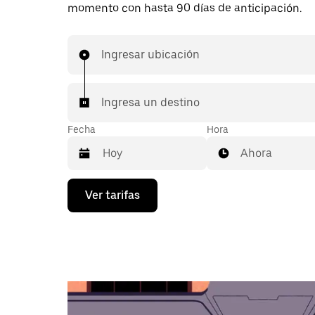
momento con hasta 90 días de anticipación.
Ingresar ubicación
Ingresa un destino
Fecha
Hora
Ahora
Presiona
Ver tarifas
la
flecha
hacia
abajo
para
interactuar
con
el
calendario
y