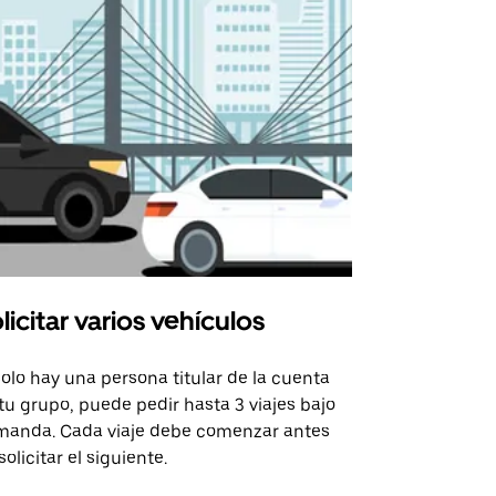
licitar varios vehículos
Uber Shu
solo hay una persona titular de la cuenta
La opción de
tu grupo, puede pedir hasta 3 viajes bajo
rutas selecc
anda. Cada viaje debe comenzar antes
sedes de ev
solicitar el siguiente.
Consulta la 