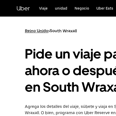
Saltar
al
Uber
Viaje
unidad
Negocio
Uber Eats
contenido
principal
Reino Unido
>
South Wraxall
Pide un viaje p
ahora o despu
en South Wraxa
Agrega los detalles del viaje, súbete y viaja en
Wraxall. O bien, programa con Uber Reserve en