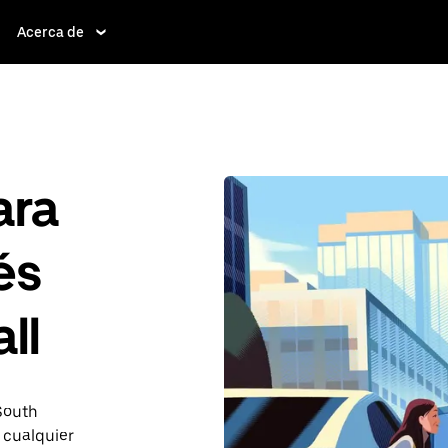
Acerca de
ara
és
ll
 South
 cualquier