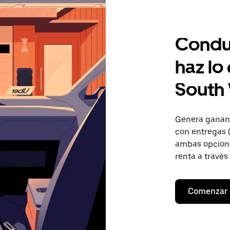
Condu
haz lo
South 
Genera gananc
con entregas (
ambas opcione
renta a través
Comenzar