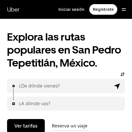
Saltar
al
Uber
Iniciar sesión
Regístrate
contenido
principal
Explora las rutas
populares en San Pedro
Tepetitlán, México.
¿De dónde vienes?
¿A dónde vas?
Ver tarifas
Reserva un viaje