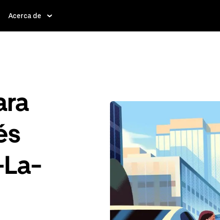
Acerca de
ara
és
-La-