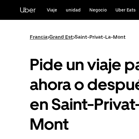
Saltar
al
Uber
Viaje
unidad
Negocio
Uber Eats
contenido
principal
Francia
>
Grand Est
>
Saint-Privat-La-Mont
Pide un viaje p
ahora o despu
en Saint-Privat
Mont