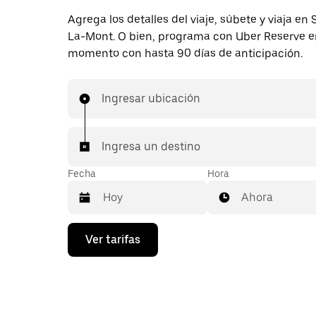
Agrega los detalles del viaje, súbete y viaja en 
La-Mont. O bien, programa con Uber Reserve e
momento con hasta 90 días de anticipación.
Ingresar ubicación
Ingresa un destino
Fecha
Hora
Ahora
Presiona
Ver tarifas
la
flecha
hacia
abajo
para
interactuar