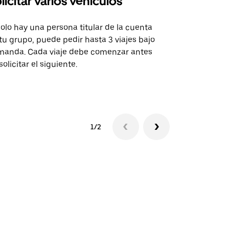
licitar varios vehículos
Uber Shu
solo hay una persona titular de la cuenta
La opción de
tu grupo, puede pedir hasta 3 viajes bajo
rutas selecc
anda. Cada viaje debe comenzar antes
sedes de ev
solicitar el siguiente.
Consulta la 
1/2