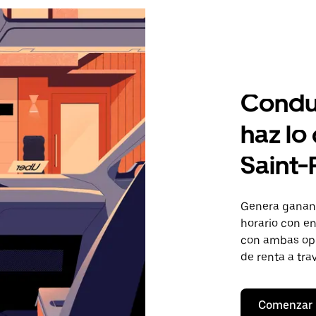
Condu
haz lo
Saint-
Genera gananc
horario con en
con ambas opc
de renta a tra
Comenzar