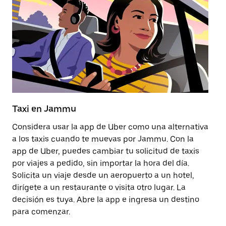
Taxi en Jammu
T
Considera usar la app de Uber como una alternativa
El
a los taxis cuando te muevas por Jammu. Con la
vi
app de Uber, puedes cambiar tu solicitud de taxis
co
por viajes a pedido, sin importar la hora del día.
pl
Solicita un viaje desde un aeropuerto a un hotel,
ap
dirígete a un restaurante o visita otro lugar. La
zo
decisión es tuya. Abre la app e ingresa un destino
co
para comenzar.
Ab