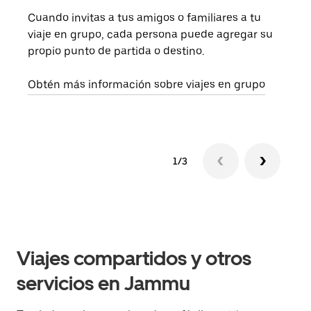
Cuando invitas a tus amigos o familiares a tu
Si s
viaje en grupo, cada persona puede agregar su
tu g
propio punto de partida o destino.
dema
solic
Obtén más información sobre viajes en grupo
1/3
Viajes compartidos y otros
servicios en Jammu