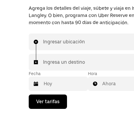
Agrega los detalles del viaje, súbete y viaja en
Langley. O bien, programa con Uber Reserve en
momento con hasta 90 días de anticipación.
Ingresar ubicación
Ingresa un destino
Fecha
Hora
Ahora
Presiona
Ver tarifas
la
flecha
hacia
abajo
para
interactuar