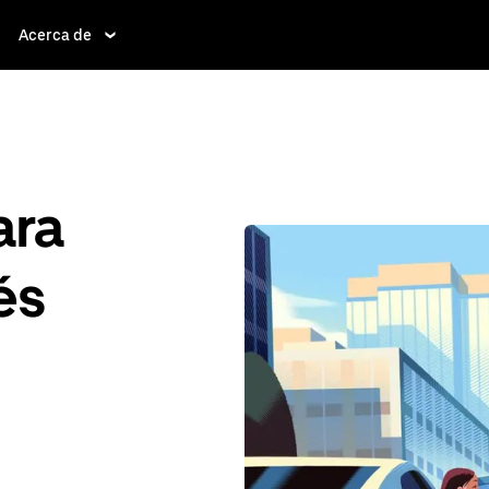
Acerca de
ara
és