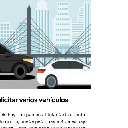
licitar varios vehículos
Uber Shu
solo hay una persona titular de la cuenta
La opción de
tu grupo, puede pedir hasta 3 viajes bajo
rutas selecc