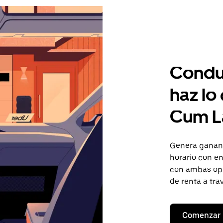
Condu
haz lo
Cum L
Genera gananc
horario con en
con ambas opc
de renta a tra
Comenzar