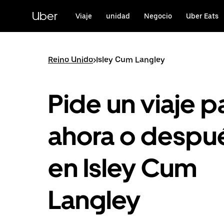
Saltar
al
Uber
Viaje
unidad
Negocio
Uber Eats
contenido
principal
Reino Unido
>
Isley Cum Langley
Pide un viaje p
ahora o despu
en Isley Cum
Langley