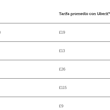
Tarifa promedio con UberX*
)
£19
£13
£26
£115
£9