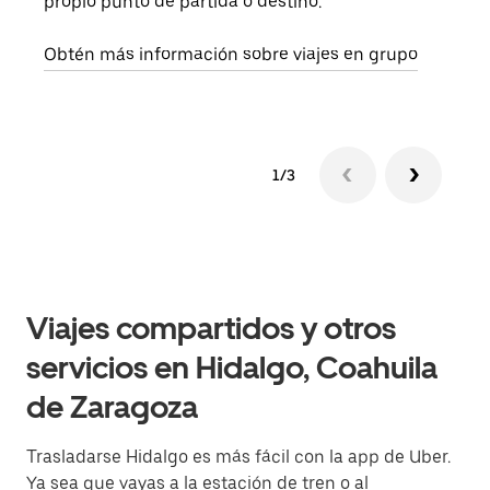
propio punto de partida o destino.
dema
solic
Obtén más información sobre viajes en grupo
1/3
Viajes compartidos y otros
servicios en Hidalgo, Coahuila
de Zaragoza
Trasladarse Hidalgo es más fácil con la app de Uber.
Ya sea que vayas a la estación de tren o al