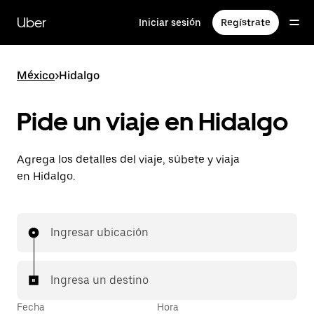
Saltar
al
Uber
Iniciar sesión
Regístrate
contenido
principal
México
>
Hidalgo
Pide un viaje en Hidalgo
Agrega los detalles del viaje, súbete y viaja
en Hidalgo.
Ingresar ubicación
Ingresa un destino
Fecha
Hora