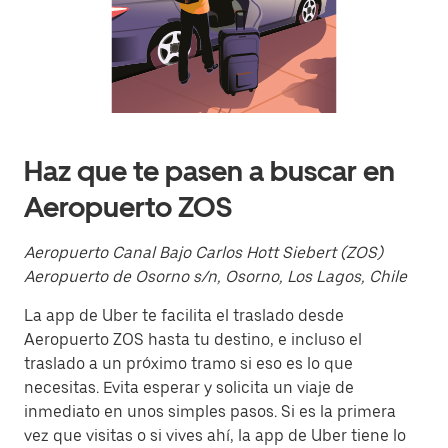
y
selecciona
una
fecha.
Presiona
la
tecla Esc
para
cerrar
Haz que te pasen a buscar en
el
calendario.
Aeropuerto ZOS
Aeropuerto Canal Bajo Carlos Hott Siebert (ZOS)
Aeropuerto de Osorno s/n, Osorno, Los Lagos, Chile
La app de Uber te facilita el traslado desde
Aeropuerto ZOS hasta tu destino, e incluso el
traslado a un próximo tramo si eso es lo que
necesitas. Evita esperar y solicita un viaje de
inmediato en unos simples pasos. Si es la primera
vez que visitas o si vives ahí, la app de Uber tiene lo