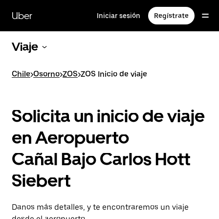
Saltar
al
Uber
Iniciar sesión
Regístrate
contenido
principal
Viaje
Chile
>
Osorno
>
ZOS
>
ZOS Inicio de viaje
Solicita un inicio de viaje
en Aeropuerto
Cañal Bajo Carlos Hott
Siebert
Danos más detalles, y te encontraremos un viaje
desde el aeropuerto.