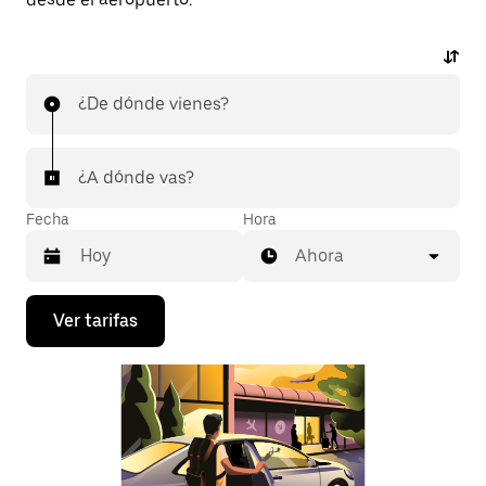
¿De dónde vienes?
¿A dónde vas?
Fecha
Hora
Ahora
Presiona
Ver tarifas
la
flecha
hacia
abajo
para
interactuar
con
el
calendario