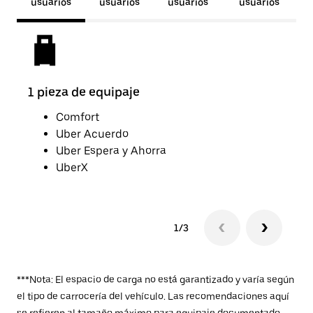
usuarios
usuarios
usuarios
usuarios
1 pieza de equipaje
2 pi
Comfort
Uber Acuerdo
Uber Espera y Ahorra
UberX
1/3
***Nota: El espacio de carga no está garantizado y varía según
el tipo de carrocería del vehículo. Las recomendaciones aquí
se refieren al tamaño máximo para equipaje documentado,