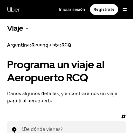
Saltar
al
Uber
Iniciar sesión
Regístrate
contenido
principal
Viaje
Argentina
>
Reconquista
>
RCQ
Programa un viaje al
Aeropuerto RCQ
Danos algunos detalles, y encontraremos un viaje
para ti al aeropuerto.
¿De dónde vienes?