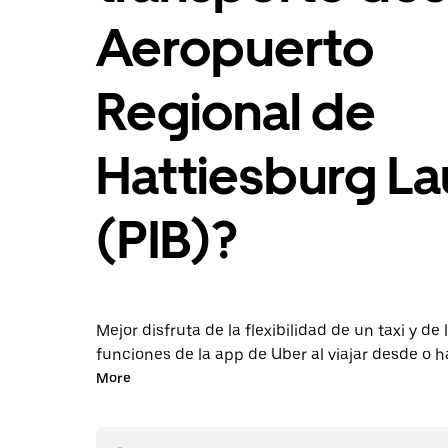
Aeropuerto
Regional de
Hattiesburg La
(PIB)?
Mejor disfruta de la flexibilidad de un taxi y de 
funciones de la app de Uber al viajar desde o h
aeropuerto PIB. Solicita viajes de última hora a
More
reserva en la app o en línea las 24 horas y obté
económicos por adelantado en cada viaje. Tu vi