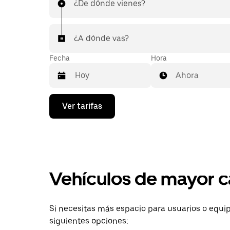
aeropuerto de forma rápida y sencilla.
¿De dónde vienes?
¿A dónde vas?
Fecha
Hora
Ahora
Presiona
Ver tarifas
la
flecha
hacia
abajo
para
interactuar
con
Vehículos de mayor c
el
calendario
y
selecciona
Si necesitas más espacio para usuarios o equip
una
fecha.
siguientes opciones:
Presiona