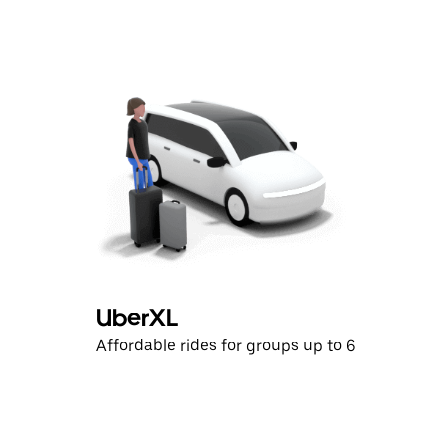
la
tecla Esc
para
cerrar
el
calendario.
UberXL
Affordable rides for groups up to 6