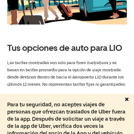
selecciona
una
fecha.
Presiona
la
tecla Esc
para
cerrar
el
Tus opciones de auto para LIO
calendario.
Las tarifas mostradas son solo para fines ilustrativos y se
basan en tarifas promedio para la opción de viaje mostrada
desde destinos dentro de hacia el Aeropuerto LIO durante los
últimos 12 meses. No representan tarifas fijas ni garantizadas.
Para tu seguridad, no aceptes viajes de
personas que ofrezcan traslados de Uber fuera
de la app. Después de solicitar un viaje a través
de la app de Uber, verifica dos veces la
información del socio de la App y del vehículo