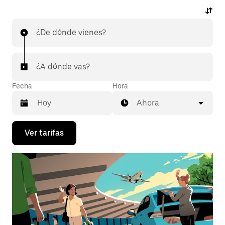
¿De dónde vienes?
¿A dónde vas?
Fecha
Hora
Ahora
Presiona
Ver tarifas
la
flecha
hacia
abajo
para
interactuar
con
el
calendario
y