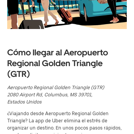
y
selecciona
una
fecha.
Presiona
la
tecla Esc
para
cerrar
el
Cómo llegar al Aeropuerto
calendario.
Regional Golden Triangle
(GTR)
Aeropuerto Regional Golden Triangle (GTR)
2080 Airport Rd, Columbus, MS 39701,
Estados Unidos
¿Viajando desde Aeropuerto Regional Golden
Triangle? La app de Uber elimina el estrés de
organizar un destino. En unos pocos pasos rápidos,