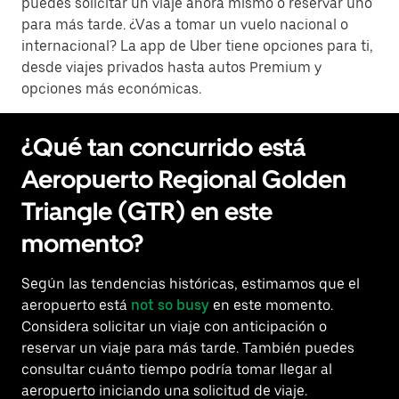
puedes solicitar un viaje ahora mismo o reservar uno
para más tarde. ¿Vas a tomar un vuelo nacional o
internacional? La app de Uber tiene opciones para ti,
desde viajes privados hasta autos Premium y
opciones más económicas.
¿Qué tan concurrido está
Aeropuerto Regional Golden
Triangle (GTR) en este
momento?
Según las tendencias históricas, estimamos que el
aeropuerto está
not so busy
en este momento.
Considera solicitar un viaje con anticipación o
reservar un viaje para más tarde. También puedes
consultar cuánto tiempo podría tomar llegar al
aeropuerto iniciando una solicitud de viaje.