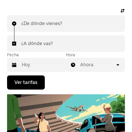
¿De dónde vienes?
¿A dónde vas?
Fecha
Hora
Ahora
Presiona
Ver tarifas
la
flecha
hacia
abajo
para
interactuar
con
el
calendario