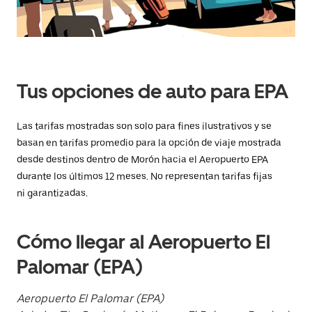
fecha.
Presiona
la
tecla Esc
para
cerrar
el
Tus opciones de auto para EPA
calendario.
Las tarifas mostradas son solo para fines ilustrativos y se
basan en tarifas promedio para la opción de viaje mostrada
desde destinos dentro de Morón hacia el Aeropuerto EPA
durante los últimos 12 meses. No representan tarifas fijas
ni garantizadas.
Cómo llegar al Aeropuerto El
Palomar (EPA)
Aeropuerto El Palomar (EPA)