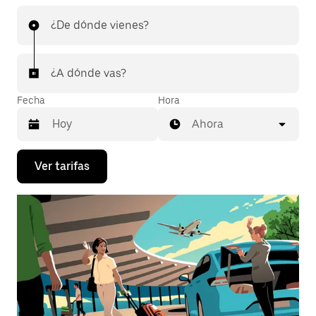
¿De dónde vienes?
¿A dónde vas?
Fecha
Hora
Ahora
Presiona
Ver tarifas
la
flecha
hacia
abajo
para
interactuar
con
el
calendario
y
selecciona
una