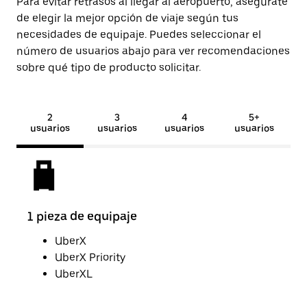
Para evitar retrasos al llegar al aeropuerto, asegúrate
de elegir la mejor opción de viaje según tus
necesidades de equipaje. Puedes seleccionar el
número de usuarios abajo para ver recomendaciones
sobre qué tipo de producto solicitar.
2
3
4
5+
usuarios
usuarios
usuarios
usuarios
1 pieza de equipaje
2 pi
UberX
UberX Priority
UberXL