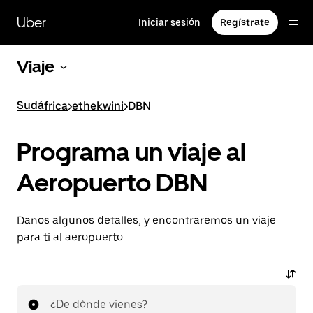
Saltar
al
Uber
Iniciar sesión
Regístrate
contenido
principal
Viaje
Sudáfrica
>
ethekwini
>
DBN
Programa un viaje al
Aeropuerto DBN
Danos algunos detalles, y encontraremos un viaje
para ti al aeropuerto.
¿De dónde vienes?