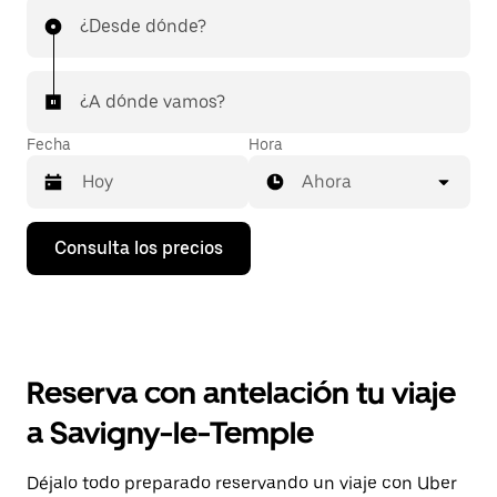
¿Desde dónde?
¿A dónde vamos?
Fecha
Hora
Ahora
Pulsa
Consulta los precios
la
flecha
hacia
abajo
para
abrir
el
Reserva con antelación tu viaje
calendario
y
a Savigny-le-Temple
seleccionar
una
fecha.
Déjalo todo preparado reservando un viaje con Uber
Pulsa