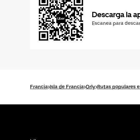
Descarga la a
Escanea para desca
Francia
>
Isla de Francia
>
Orly
>
Rutas populares e