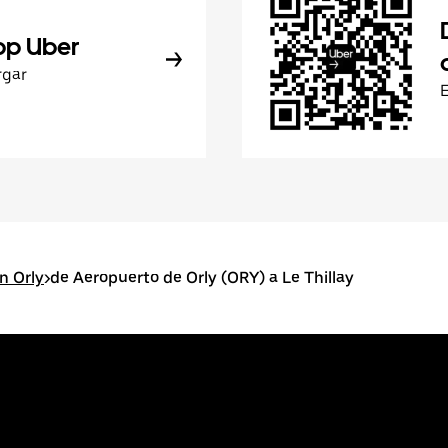
pp Uber
rgar
n Orly
>
de Aeropuerto de Orly (ORY) a Le Thillay