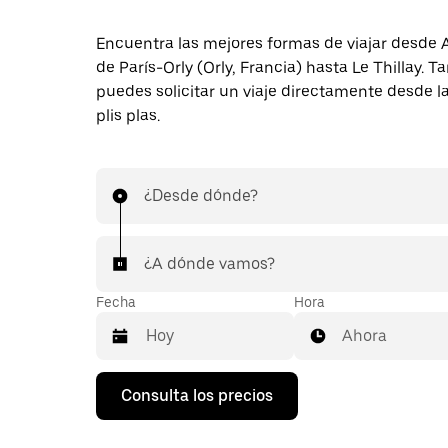
Encuentra las mejores formas de viajar desde 
de París-Orly (Orly, Francia) hasta Le Thillay. 
puedes solicitar un viaje directamente desde l
plis plas.
¿Desde dónde?
¿A dónde vamos?
Fecha
Hora
Ahora
Pulsa
Consulta los precios
la
flecha
hacia