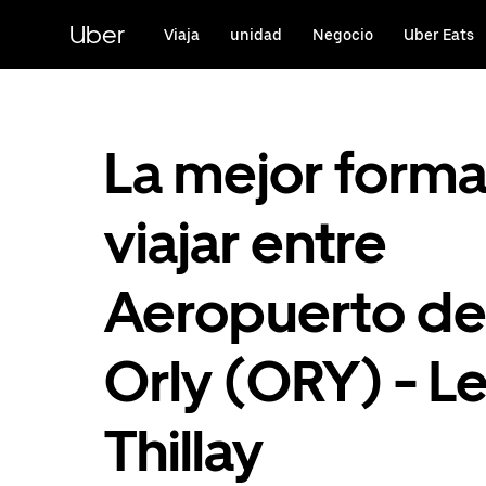
Ir
al
Uber
Viaja
unidad
Negocio
Uber Eats
contenido
principal
La mejor form
viajar entre
Aeropuerto d
Orly (ORY) - L
Thillay