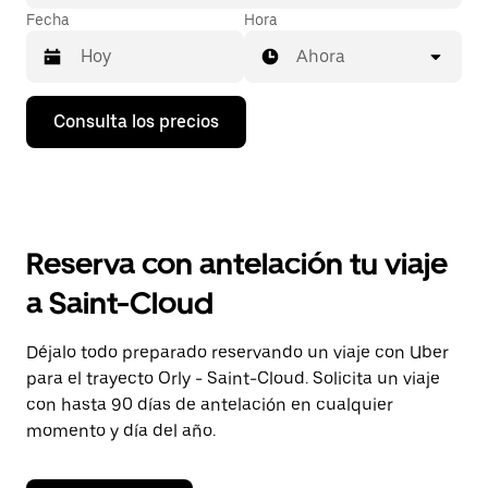
Fecha
Hora
Ahora
Pulsa
Consulta los precios
la
flecha
hacia
abajo
para
abrir
el
Reserva con antelación tu viaje
calendario
y
a Saint-Cloud
seleccionar
una
fecha.
Déjalo todo preparado reservando un viaje con Uber
Pulsa
para el trayecto Orly - Saint-Cloud. Solicita un viaje
el
botón
con hasta 90 días de antelación en cualquier
de
momento y día del año.
escape
para
cerrar