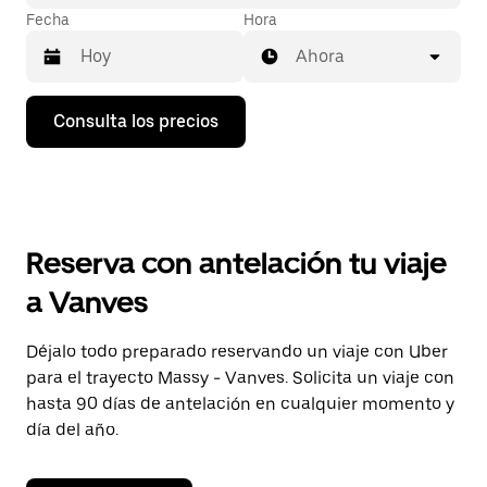
Fecha
Hora
Ahora
Pulsa
Consulta los precios
la
flecha
hacia
abajo
para
abrir
el
Reserva con antelación tu viaje
calendario
y
a Vanves
seleccionar
una
fecha.
Déjalo todo preparado reservando un viaje con Uber
Pulsa
para el trayecto Massy - Vanves. Solicita un viaje con
el
botón
hasta 90 días de antelación en cualquier momento y
de
día del año.
escape
para
cerrar