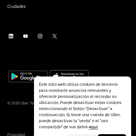
Ciudades
Este sitio web utiliza cookies de terceros
para mostrarle anuncios relevantes y
ofrecerle personalización al recordar su
ubicación. Puede desactivar estas cookies
©
2026
Uber Technologies Inc.
seleccionando el botón "Desactivar" a
continuación. Si tiene una cuenta de Uber,
puede desactivar la "venta" o el "uso
compartido" de sus datos
aquí
.
Privacidad
Accesibilidad
Condiciones