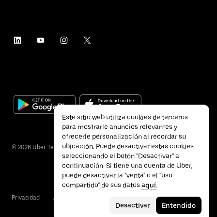
Este sitio web utiliza cookies de terceros
para mostrarle anuncios relevantes y
ofrecerle personalización al recordar su
ubicación. Puede desactivar estas cookies
©
2026
Uber Technologies Inc.
seleccionando el botón "Desactivar" a
continuación. Si tiene una cuenta de Uber,
puede desactivar la "venta" o el "uso
compartido" de sus datos
aquí
.
Privacidad
Accesibilidad
Condiciones
Desactivar
Entendido