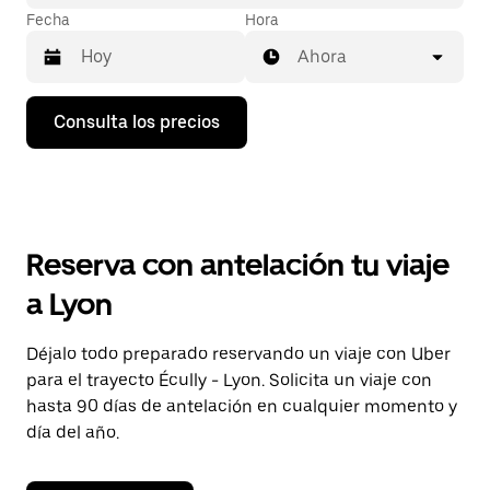
Fecha
Hora
Ahora
Pulsa
Consulta los precios
la
flecha
hacia
abajo
para
abrir
el
Reserva con antelación tu viaje
calendario
y
a Lyon
seleccionar
una
fecha.
Déjalo todo preparado reservando un viaje con Uber
Pulsa
para el trayecto Écully - Lyon. Solicita un viaje con
el
botón
hasta 90 días de antelación en cualquier momento y
de
día del año.
escape
para
cerrar