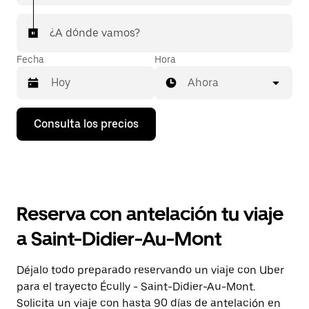
¿A dónde vamos?
Fecha
Hora
Ahora
Pulsa
Consulta los precios
la
flecha
hacia
abajo
para
abrir
el
Reserva con antelación tu viaje
calendario
y
a Saint-Didier-Au-Mont
seleccionar
una
fecha.
Déjalo todo preparado reservando un viaje con Uber
Pulsa
para el trayecto Écully - Saint-Didier-Au-Mont.
el
botón
Solicita un viaje con hasta 90 días de antelación en