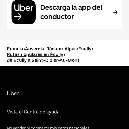
Descarga la app del
conductor
Francia
>
Auvernia-Ródano-Alpes
>
Écully
>
Rutas populares en Écully
>
de Écully a Saint-Didier-Au-Mont
Uber
Vista el Centro de ayuda
No vender ni compartir mis datos personales