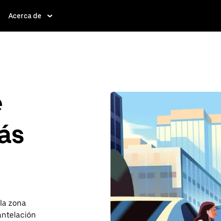
Acerca de
e
ás
 la zona
antelación