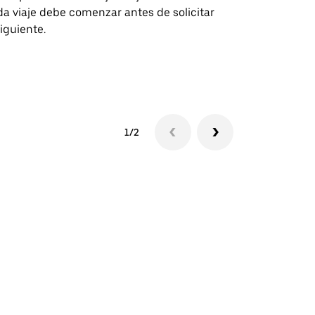
a viaje debe comenzar antes de solicitar
recintos de 
siguiente.
Consulta la d
lanzadera
1/2