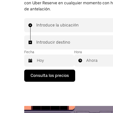
con Uber Reserve en cualquier momento con h
de antelación.
Introduce la ubicación
Introducir destino
Fecha
Hora
Ahora
Pulsa
Consulta los precios
la
flecha
hacia
abajo
para
abrir
el
calendario