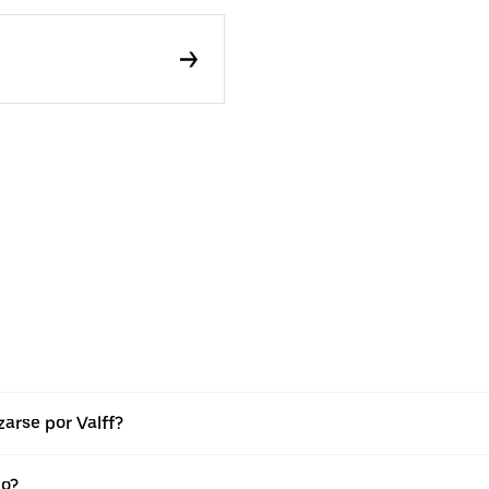
arse por Valff?
lo?