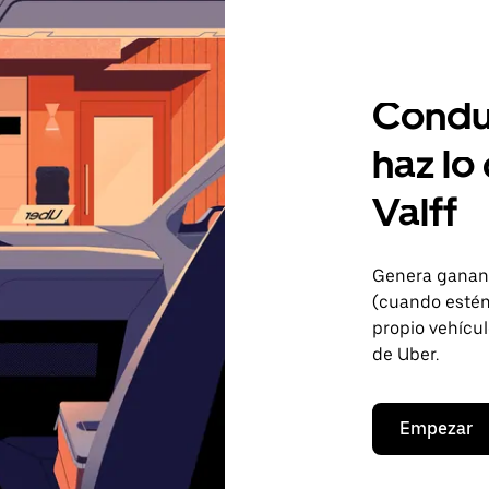
Condu
haz lo
Valff
Genera gananc
(cuando estén 
propio vehícul
de Uber.
Empezar