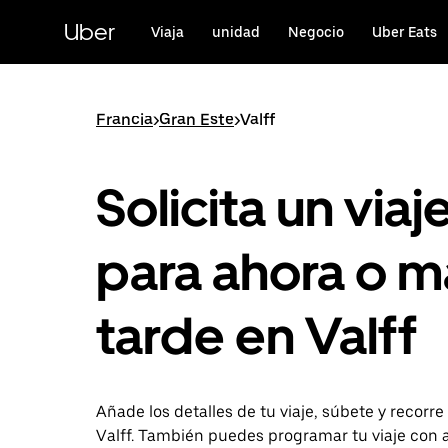
Ir
al
Uber
Viaja
unidad
Negocio
Uber Eats
contenido
principal
Francia
>
Gran Este
>
Valff
Solicita un viaj
para ahora o m
tarde en Valff
Añade los detalles de tu viaje, súbete y recorre
Valff. También puedes programar tu viaje con 