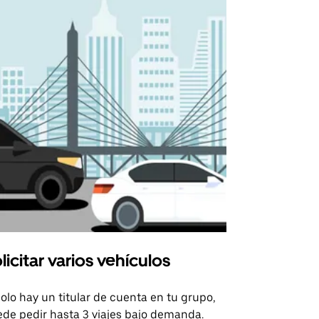
licitar varios vehículos
Uber Shu
solo hay un titular de cuenta en tu grupo,
Nuestra opci
de pedir hasta 3 viajes bajo demanda.
para rutas s